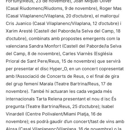
Fortuny/Reus, 23 de novembre), Joan Miquel Oliver
(Casal Riudomenc/Riudoms, 9 de novembre), Roger Mas
(Casal Vilaplanenc/Vilaplana, 20 d’octubre), el mallorquí
Cris Juanico (Casal Vilaplanenc/Vilaplana, 12 d’octubre) i
Xarim Aresté (Castell del Paborde/la Selva del Camp, 18
d’octubre), combinats amb propostes emergents com la
valenciana Sandra Monfort (Castell del Paborde/la Selva
del Camp, 8 de novembre), Carles Viarnès (Església
Prioral de Sant Pere/Reus, 15 de novembre) que servirà
per presentar el disc Hyper_O, en un concert copresentat
amb l’Associació de Concerts de Reus, o el final de gira
del grup femení Marala (Teatre Bartrina/Reus, 17 de
novembre). També hi actuaran les cada vegada més
internacionals Tarta Relena presentant el nou d isc És
pregunta (Teatre Bartrina/Reus, 25 d’octubre); Isabel
Vinardell (Centre Polivalent/Miami Platja, 16 de
novembre); es podrà gaudir d’un concert/tast de vins amb
Alosa (Casal Vilaplanenc/Vilaplana, 16 de novembre) o la