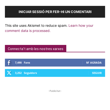
INICIAR SESSIÓ PER FER-HI UN COMENTARI
This site uses Akismet to reduce spam.
Learn how your
comment data is processed.
Connecta't amb les nostres xarxes
7,490
Fans
M' AGRADA
3,252
Seguidors
SEGUIR
-Publicitat-