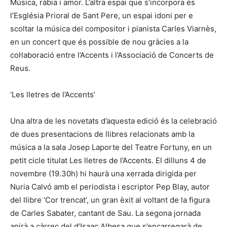
Música, ràbia i amor. L’altra espai que s’incorpora és
l’Església Prioral de Sant Pere, un espai idoni per e
scoltar la música del compositor i pianista Carles Viarnès,
en un concert que és possible de nou gràcies a la
col·laboració entre l’Accents i l’Associació de Concerts de
Reus.
‘Les lletres de l’Accents’
Una altra de les novetats d’aquesta edició és la celebració
de dues presentacions de llibres relacionats amb la
música a la sala Josep Laporte del Teatre Fortuny, en un
petit cicle titulat Les lletres de l’Accents. El dilluns 4 de
novembre (19.30h) hi haurà una xerrada dirigida per
Nuria Calvó amb el periodista i escriptor Pep Blay, autor
del llibre ‘Cor trencat’, un gran èxit al voltant de la figura
de Carles Sabater, cantant de Sau. La segona jornada
anirà a càrrec del d’Isaac Albesa que s’encarregarà de