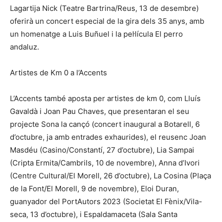
Lagartija Nick (Teatre Bartrina/Reus, 13 de desembre)
oferirà un concert especial de la gira dels 35 anys, amb
un homenatge a Luis Buñuel i la pel·lícula El perro
andaluz.
Artistes de Km 0 a l’Accents
L’Accents també aposta per artistes de km 0, com Lluís
Gavaldà i Joan Pau Chaves, que presentaran el seu
projecte Sona la cançó (concert inaugural a Botarell, 6
d’octubre, ja amb entrades exhaurides), el reusenc Joan
Masdéu (Casino/Constantí, 27 d’octubre), Lia Sampai
(Cripta Ermita/Cambrils, 10 de novembre), Anna d’Ivori
(Centre Cultural/El Morell, 26 d’octubre), La Cosina (Plaça
de la Font/El Morell, 9 de novembre), Eloi Duran,
guanyador del PortAutors 2023 (Societat El Fènix/Vila-
seca, 13 d’octubre), i Espaldamaceta (Sala Santa