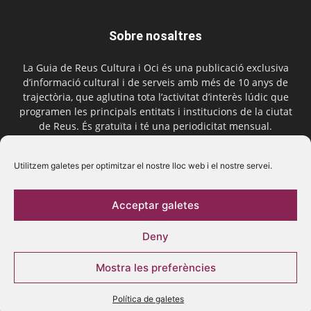
Sobre nosaltres
La Guia de Reus Cultura i Oci és una publicació exclusiva
d’informació cultural i de serveis amb més de 10 anys de
trajectòria, que aglutina tota l’activitat d’interès lúdic que
programen les principals entitats i institucions de la ciutat
de Reus. És gratuïta i té una periodicitat mensual.
Contactar-nos:
comercial@laguiadereus.com
Utilitzem galetes per optimitzar el nostre lloc web i el nostre servei.
Acceptar galetes
Segueix-nos
Deny
Mostra les preferències
Política de galetes
© 2016 La Guia de Reus | Creada per Be Marketing