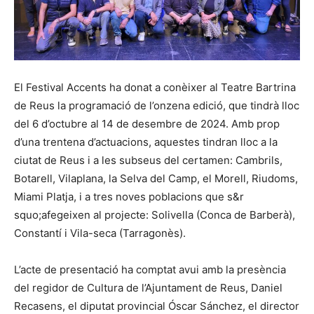
El Festival Accents ha donat a conèixer al Teatre Bartrina
de Reus la programació de l’onzena edició, que tindrà lloc
del 6 d’octubre al 14 de desembre de 2024. Amb prop
d’una trentena d’actuacions, aquestes tindran lloc a la
ciutat de Reus i a les subseus del certamen: Cambrils,
Botarell, Vilaplana, la Selva del Camp, el Morell, Riudoms,
Miami Platja, i a tres noves poblacions que s&r
squo;afegeixen al projecte: Solivella (Conca de Barberà),
Constantí i Vila-seca (Tarragonès).
L’acte de presentació ha comptat avui amb la presència
del regidor de Cultura de l’Ajuntament de Reus, Daniel
Recasens, el diputat provincial Óscar Sánchez, el director