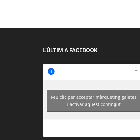
L’ÚLTIM A FACEBOOK
Feu clic per acceptar màrqueting galetes
https://www.facebook.com/guiadereus/
i activar aquest contingut