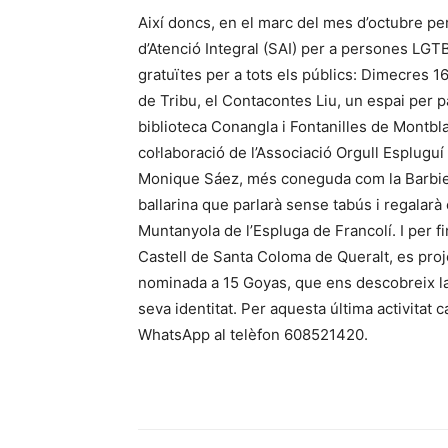
Així doncs, en el marc del mes d’octubre per 
d’Atenció Integral (SAI) per a persones LGT
gratuïtes per a tots els públics: Dimecres 16
de Tribu, el Contacontes Liu, un espai per pa
biblioteca Conangla i Fontanilles de Montbla
col·laboració de l’Associació Orgull Esplugu
Monique Sáez, més coneguda com la Barbie C
ballarina que parlarà sense tabús i regalarà
Muntanyola de l’Espluga de Francolí. I per fi
Castell de Santa Coloma de Queralt, es proje
nominada a 15 Goyas, que ens descobreix la 
seva identitat. Per aquesta última activitat 
WhatsApp al telèfon 608521420.