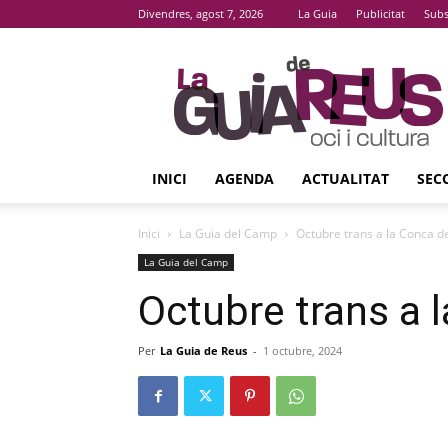
Divendres, agost 7, 2026
La Guia
Publicitat
Subs
La
Guia
De
Reus
INICI
AGENDA
ACTUALITAT
SEC
Inici
La Guia del Camp
Octubre trans a la Conca d
La Guia del Camp
Octubre trans a 
Per
La Guia de Reus
-
1 octubre, 2024