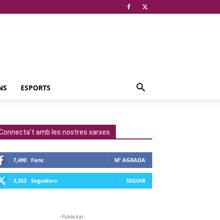
NS
ESPORTS
Connecta't amb les nostres xarxes
7,490
Fans
M' AGRADA
3,252
Seguidors
SEGUIR
-Publicitat-