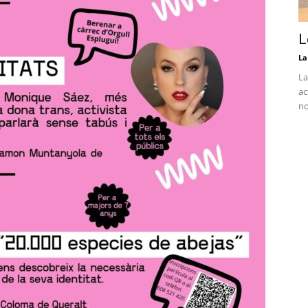
L
La
La
ac
no