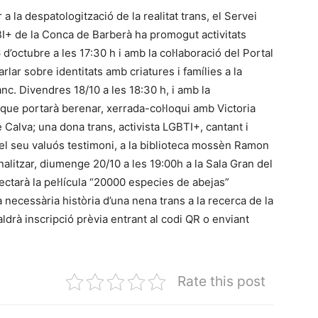
a la despatologització de la realitat trans, el Servei
BI+ de la Conca de Barberà ha promogut activitats
 d’octubre a les 17:30 h i amb la col·laboració del Portal
rlar sobre identitats amb criatures i famílies a la
nc. Divendres 18/10 a les 18:30 h, i amb la
í que portarà berenar, xerrada-col·loqui amb Victoria
alva; una dona trans, activista LGBTI+, cantant i
 el seu valuós testimoni, a la biblioteca mossèn Ramon
nalitzar, diumenge 20/10 a les 19:00h a la Sala Gran del
ctarà la pel·lícula “20000 especies de abejas”
necessària història d’una nena trans a la recerca de la
caldrà inscripció prèvia entrant al codi QR o enviant
Rate this post