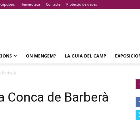
cripcions
Hemeroteca
Contacte
Protecció de dades
CIONS
ON MENGEM?
LA GUIA DEL CAMP
EXPOSICIO
e Barberà
la Conca de Barberà