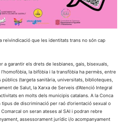
 reivindicació que les identitats trans no són cap
r a garantir els drets de lesbianes, gais, bisexuals,
 l’homofòbia, la bifòbia i la transfòbia ha permès, entre
 públics (targeta sanitària, universitats, biblioteques,
tament de Salut, la Xarxa de Serveis d’Atenció Integral
 activitats en molts dels municipis catalans. A la Conca
tipus de discriminació per raó d’orientació sexual o
l Comarcal on seran ateses al SAI i podran rebre
anyament, assessorament jurídic i/o acompanyament