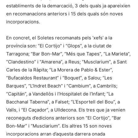
establiments de la demarcació, 3 dels quals ja apareixien
en recomanacions anteriors i 15 dels quals són noves
incorporacions.
En concret, el Soletes recomanats pels ‘xefs’ a la
província son: “El Cortijo” i “Glops”, a la ciutat de
Tarragona; “Bar Bon-Mar”, “Més que Tapes”, “La Marieta”,
“Clandestino” i “Amarena”, a Reus; “Musclarium”, a Sant
Carles de la Ràpita; “La Morera de Pablo & Ester”,
“Bufacaldos Restaurant” i “Boquet”, a Salou; “Les
Barques”, “L’Indret Beach” i “Cambium”, a Cambrils;
“Capitán”, a Vandellòs i l’Hospitalet de l’Infant; “La
Bacchanal Taberna”, a Falset; “L’Esportell del Bou”, a
Valls, i “El Caçador”, a Ulldecona. Els tres que ja venien
reconeguts d’edicions anteriors son “El Cortijo”, “Bar
Bon-Mar” i “Musclarium”. Els altres 15 son noves
incorporacions arran d’aquesta darrera onada