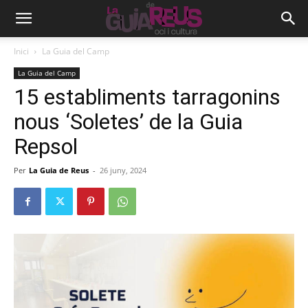
Inici
La Guia del Camp
La Guia del Camp
15 establiments tarragonins
nous ‘Soletes’ de la Guia
Repsol
Per
La Guia de Reus
-
26 juny, 2024