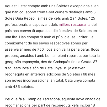
Aquest llistat compta amb uns Soletes excepcionals, en
què han col·laborat trenta-set cuiners distingits amb 3
Soles Guía Repsol, a més de xefs amb 2 i 1 Soles. 125
professionals al capdavant dels
millors restaurants
del
país han convertit aquesta edició estival de Soletes en
una fita. Han compartit amb el públic el seu criteri i el
coneixement de les seves respectives zones per
assenyalar més de 750 llocs a on val la pena parar: llocs
propers, amables i amb bon ambient repartits per tota la
geografia espanyola, des de Cadaqués fins a Ceuta. 87
d’aquests locals són de Catalunya: 19 ja estaven
reconeguts en anteriors edicions de Soletes i 68 més
són noves incorporacions. En total, Catalunya compta
amb 435 soletes.
Pel que fa al Camp de Tarragona, aquesta nova onada de
recomanacions per part de reconeguts xefs inclou 18