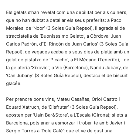
Els gelats s’han revelat com una debilitat per als cuiners,
que no han dubtat a detallar els seus preferits: a Paco
Morales, de ‘Noor’ (3 Soles Guía Repsol), li agrada el de
stracciatella de ‘Buonisssimo Gelato’, a Còrdova; Juan
Carlos Padrón, d”El Rincón de Juan Carlos’ (3 Soles Guía
Repsol), de vegades acaba els seus dies de platja amb un
gelat de pistatxo de ‘Picacho’, a El Médano (Tenerife), i de
la gelateria ‘Xixovic ‘, a Vic (Barcelona), Nandu Jubany, de
‘Can Jubany’ (3 Soles Guía Repsol), destaca el de biscuit
glacée.
Per prendre bons vins, Mateu Casañas, Oriol Castro i
Eduard Xatruch, de ‘Disfrutar’ (3 Soles Guía Repsol),
aposten per ‘Uain Bar&Store’, a L’Escala (Girona); si ets a
Barcelona, ​​pots anar a esmorzar i trobar-te amb Javier i
Sergio Torres a ‘Dole Café’; que et ve de gust una