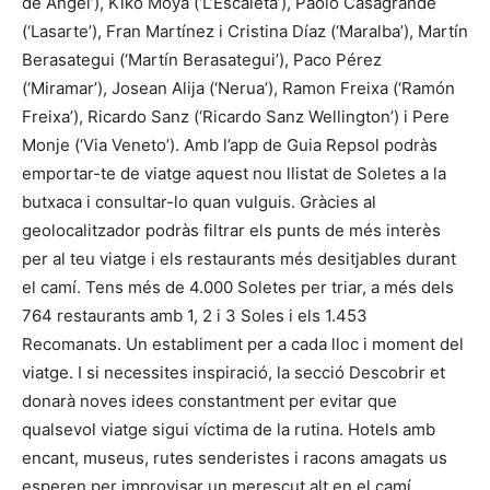
de Ángel’), Kiko Moya (‘L’Escaleta’), Paolo Casagrande
(‘Lasarte’), Fran Martínez i Cristina Díaz (‘Maralba’), Martín
Berasategui (‘Martín Berasategui’), Paco Pérez
(‘Miramar’), Josean Alija (‘Nerua’), Ramon Freixa (‘Ramón
Freixa’), Ricardo Sanz (‘Ricardo Sanz Wellington’) i Pere
Monje (‘Via Veneto’). Amb l’app de Guia Repsol podràs
emportar-te de viatge aquest nou llistat de Soletes a la
butxaca i consultar-lo quan vulguis. Gràcies al
geolocalitzador podràs filtrar els punts de més interès
per al teu viatge i els restaurants més desitjables durant
el camí. Tens més de 4.000 Soletes per triar, a més dels
764 restaurants amb 1, 2 i 3 Soles i els 1.453
Recomanats. Un establiment per a cada lloc i moment del
viatge. I si necessites inspiració, la secció Descobrir et
donarà noves idees constantment per evitar que
qualsevol viatge sigui víctima de la rutina. Hotels amb
encant, museus, rutes senderistes i racons amagats us
esperen per improvisar un merescut alt en el camí.