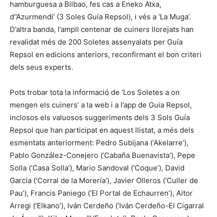
hamburguesa a Bilbao, fes cas a Eneko Atxa,
d’’Azurmendi’ (3 Soles Guía Repsol), i vés a ‘La Muga’.
D’altra banda, l’ampli centenar de cuiners llorejats han
revalidat més de 200 Soletes assenyalats per Guía
Repsol en edicions anteriors, reconfirmant el bon criteri
dels seus experts.
Pots trobar tota la informació de ‘Los Soletes a on
mengen els cuiners’ a la web i a l’app de Guia Repsol,
inclosos els valuosos suggeriments dels 3 Sols Guía
Repsol que han participat en aquest llistat, a més dels
esmentats anteriorment: Pedro Subijana (‘Akelarre’),
Pablo González-Conejero (‘Cabaña Buenavista’), Pepe
Solla (‘Casa Solla’), Mario Sandoval (‘Coque’), David
García (‘Corral de la Morería’), Javier Olleros (‘Culler de
Pau’), Francis Paniego (‘El Portal de Echaurren’), Aitor
Arregi (‘Elkano’), Iván Cerdeño (‘Iván Cerdeño-El Cigarral