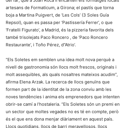
del far; que a Joan Roca li encanten els formatges locals
artesans de Formaticum, a Girona; el pastís que torna
boja a Martina Puigvert, de ‘Les Cols’ (3 Soles Guía
Repsol), quan es passa per ‘Pastissería Ferrer’, o que
‘Fratelli Figurato’, a Madrid, és la pizzeria favorita dels
també trisolejats Paco Roncero , de ‘Paco Roncero
Restaurante’, i Toño Pérez, d”Atrio’.
“Els Soletes em semblen una idea molt nova perquè a
nivell de gastronomia són llocs molt frescos, originals i
molt assequibles, als quals nosaltres mateixos acudim”,
afirma Elena Arzak. La recerca de llocs genuïns que
formen part de la identitat de la zona conviu amb les
noves tendències i anima els emprenedors que intenten
obrir-se camí a l’hostaleria. “Els Soletes són un premi en
un sector que moltes vegades no es té en compte, però
és el que ens dona menjar diàriament en aquest país.
Llocs quotidians, llocs de barri meravellosos, llocs