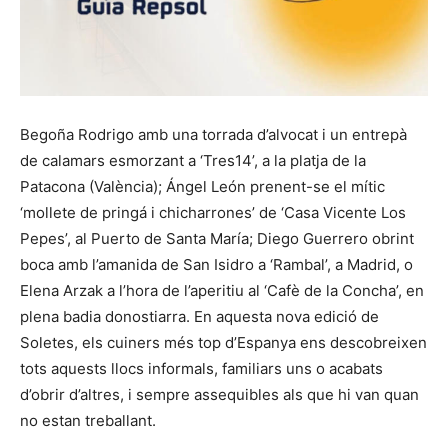
Begoña Rodrigo amb una torrada d’alvocat i un entrepà
de calamars esmorzant a ‘Tres14’, a la platja de la
Patacona (València); Ángel León prenent-se el mític
‘mollete de pringá i chicharrones’ de ‘Casa Vicente Los
Pepes’, al Puerto de Santa María; Diego Guerrero obrint
boca amb l’amanida de San Isidro a ‘Rambal’, a Madrid, o
Elena Arzak a l’hora de l’aperitiu al ‘Cafè de la Concha’, en
plena badia donostiarra. En aquesta nova edició de
Soletes, els cuiners més top d’Espanya ens descobreixen
tots aquests llocs informals, familiars uns o acabats
d’obrir d’altres, i sempre assequibles als que hi van quan
no estan treballant.