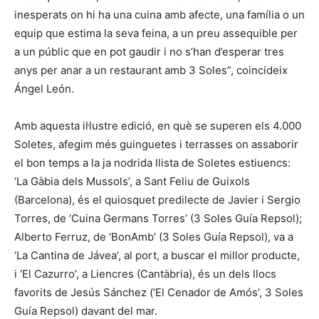
inesperats on hi ha una cuina amb afecte, una família o un
equip que estima la seva feina, a un preu assequible per
a un públic que en pot gaudir i no s’han d’esperar tres
anys per anar a un restaurant amb 3 Soles”, coincideix
Ángel León.
Amb aquesta il·lustre edició, en què se superen els 4.000
Soletes, afegim més guinguetes i terrasses on assaborir
el bon temps a la ja nodrida llista de Soletes estiuencs:
‘La Gàbia dels Mussols’, a Sant Feliu de Guixols
(Barcelona), és el quiosquet predilecte de Javier i Sergio
Torres, de ‘Cuina Germans Torres’ (3 Soles Guía Repsol);
Alberto Ferruz, de ‘BonAmb’ (3 Soles Guía Repsol), va a
‘La Cantina de Jávea’, al port, a buscar el millor producte,
i ‘El Cazurro’, a Liencres (Cantàbria), és un dels llocs
favorits de Jesús Sánchez (‘El Cenador de Amós’, 3 Soles
Guía Repsol) davant del mar.