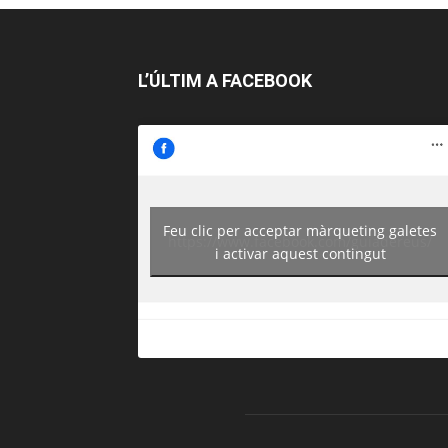
L’ÚLTIM A FACEBOOK
Feu clic per acceptar màrqueting galetes
https://www.facebook.com/guiadereus/
i activar aquest contingut