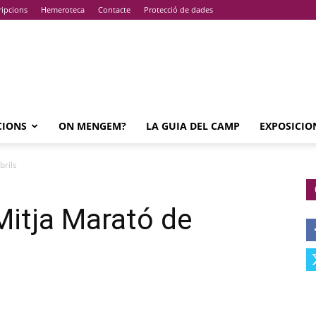
ripcions
Hemeroteca
Contacte
Protecció de dades
CIONS
ON MENGEM?
LA GUIA DEL CAMP
EXPOSICIO
brils
Mitja Marató de