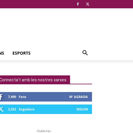
NS
ESPORTS
Connecta't amb les nostres xarxes
7,490
Fans
M' AGRADA
3,252
Seguidors
SEGUIR
-Publicitat-