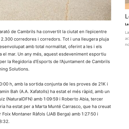
L
La
rató de Cambrils ha convertit la ciutat en l’epicentre
La
ac
2.300 corredores i corredors. Tot i una lleugera pluja
no
senvolupat amb total normalitat, oferint a les i els
ra el mar. Un any més, aquest esdeveniment esportiu
t per la Regidoria d’Esports de l’Ajuntament de Cambrils
ning Solutions.
:00 h, amb la sortida conjunta de les proves de 21K i
amin Bah (A.A. Xafatolls) ha estat el més ràpid, amb un
uiz (NaturalDFN) amb 1:09:59 i Roberto Abia, tercer
tòria ha estat per a Marta Munté Carrasco, que ha creuat
r Foix Montaner Ràfols (JAB Berga) amb 1:27:50 i
8:32.