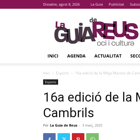
Dissabte, agost 8, 2026
La Guia
Publicitat
Subsc
La
Guia
De
Reus
INICI
AGENDA
ACTUALITAT
SEC
Inici
Esports
16a edició de la Mitja Marató de Cam
Esports
16a edició de la 
Cambrils
Per
La Guia de Reus
-
3 març, 2025