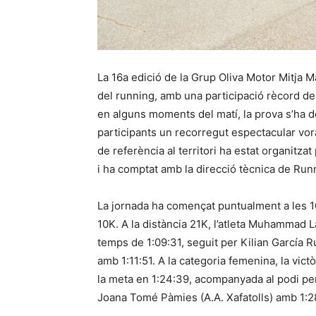
La 16a edició de la Grup Oliva Motor Mitja Ma
del running, amb una participació rècord de 
en alguns moments del matí, la prova s’ha de
participants un recorregut espectacular vo
de referència al territori ha estat organitza
i ha comptat amb la direcció tècnica de Run
La jornada ha començat puntualment a les 10
10K. A la distància 21K, l’atleta Muhammad L
temps de 1:09:31, seguit per Kilian García R
amb 1:11:51. A la categoria femenina, la vic
la meta en 1:24:39, acompanyada al podi pe
Joana Tomé Pàmies (A.A. Xafatolls) amb 1:2