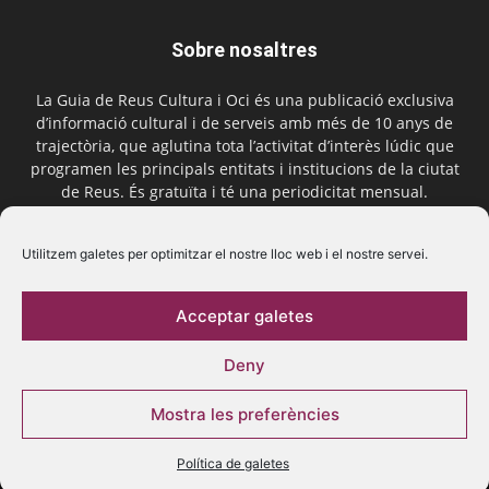
Sobre nosaltres
La Guia de Reus Cultura i Oci és una publicació exclusiva
d’informació cultural i de serveis amb més de 10 anys de
trajectòria, que aglutina tota l’activitat d’interès lúdic que
programen les principals entitats i institucions de la ciutat
de Reus. És gratuïta i té una periodicitat mensual.
Contactar-nos:
comercial@laguiadereus.com
Utilitzem galetes per optimitzar el nostre lloc web i el nostre servei.
Acceptar galetes
Segueix-nos
Deny
Mostra les preferències
Política de galetes
© 2016 La Guia de Reus | Creada per Be Marketing