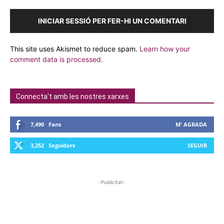
INICIAR SESSIÓ PER FER-HI UN COMENTARI
This site uses Akismet to reduce spam.
Learn how your
comment data is processed.
Connecta't amb les nostres xarxes
7,490
Fans
M' AGRADA
3,252
Seguidors
SEGUIR
-Publicitat-