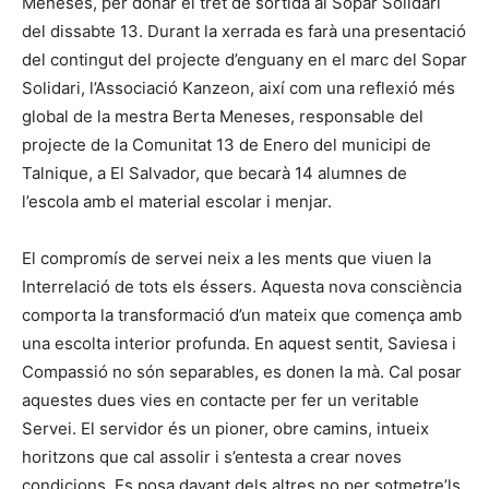
Meneses, per donar el tret de sortida al Sopar Solidari
del dissabte 13. Durant la xerrada es farà una presentació
del contingut del projecte d’enguany en el marc del Sopar
Solidari, l’Associació Kanzeon, així com una reflexió més
global de la mestra Berta Meneses, responsable del
projecte de la Comunitat 13 de Enero del municipi de
Talnique, a El Salvador, que becarà 14 alumnes de
l’escola amb el material escolar i menjar.
El compromís de servei neix a les ments que viuen la
Interrelació de tots els éssers. Aquesta nova consciència
comporta la transformació d’un mateix que comença amb
una escolta interior profunda. En aquest sentit, Saviesa i
Compassió no són separables, es donen la mà. Cal posar
aquestes dues vies en contacte per fer un veritable
Servei. El servidor és un pioner, obre camins, intueix
horitzons que cal assolir i s’entesta a crear noves
condicions. Es posa davant dels altres no per sotmetre’ls,