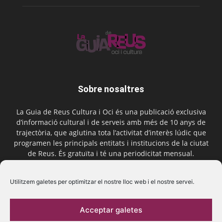
Sobre nosaltres
La Guia de Reus Cultura i Oci és una publicació exclusiva
d’informació cultural i de serveis amb més de 10 anys de
trajectòria, que aglutina tota l’activitat d’interès lúdic que
programen les principals entitats i institucions de la ciutat
de Reus. És gratuïta i té una periodicitat mensual.
Contactar-nos:
comercial@laguiadereus.com
Utilitzem galetes per optimitzar el nostre lloc web i el nostre servei.
Acceptar galetes
Segueix-nos