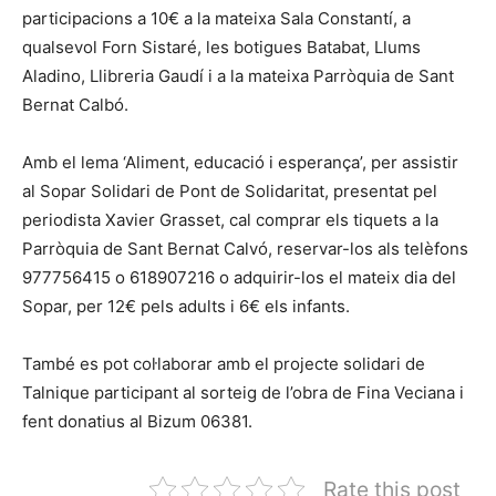
participacions a 10€ a la mateixa Sala Constantí, a
qualsevol Forn Sistaré, les botigues Batabat, Llums
Aladino, Llibreria Gaudí i a la mateixa Parròquia de Sant
Bernat Calbó.
Amb el lema ‘Aliment, educació i esperança’, per assistir
al Sopar Solidari de Pont de Solidaritat, presentat pel
periodista Xavier Grasset, cal comprar els tiquets a la
Parròquia de Sant Bernat Calvó, reservar-los als telèfons
977756415 o 618907216 o adquirir-los el mateix dia del
Sopar, per 12€ pels adults i 6€ els infants.
També es pot col·laborar amb el projecte solidari de
Talnique participant al sorteig de l’obra de Fina Veciana i
fent donatius al Bizum 06381.
Rate this post