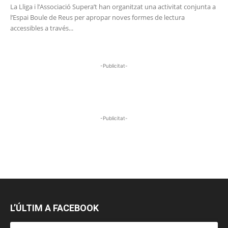
La Lliga i l’Associació Supera’t han organitzat una activitat conjunta a
l’Espai Boule de Reus per apropar noves formes de lectura
accessibles a través...
-Publicitat-
-Publicitat-
L’ÚLTIM A FACEBOOK