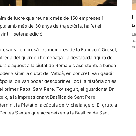
L
ànim de lucre que reuneix més de 150 empreses i
ta amb més de 30 anys de trajectòria, ha fet el
La
vint-i-setena edició.
La
ac
no
mpresaris i empresàries membres de la Fundació Gresol,
entrega del guardó i homenatjar la destacada figura de
urs d’aquest a la ciutat de Roma els assistents a banda
der visitar la ciutat del Vaticà; en concret, van gaudir
òpolis, on van poder descobrir el lloc i la història on es
el primer Papa, Sant Pere. Tot seguit, el guardonat Dr.
teix, a la impressionant Basílica de Sant Pere,
Bernini, la Pietat o la cúpula de Michelangelo. El grup, a
Portes Santes que accedeixen a la Basílica de Sant