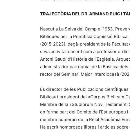
TRAJECTÒRIA DEL DR. ARMAND PUIG I T
Nascut a La Selva del Camp el 1953. Prevere
Bíbliques per la Pontifícia Comissió Bíblica.
(2015-2023), degà-president de la Facultat 
seva activitat docent com a professor ordin
Antoni Gaudí d’Història de l’Església, Arque
administrador parroquial de la Basílica dels
rector del Seminari Major Interdiocesà (20
És director de les Publicacions científiques 
Biblica» i president del «Corpus Biblicum C
Membre de la «Studiorum Novi Testamenti Soc
on forma part del Comitè de l’Est europeu i 
membre numerari de la Reial Acadèmia Europ
Ha escrit nombrosos llibres i articles sobre 