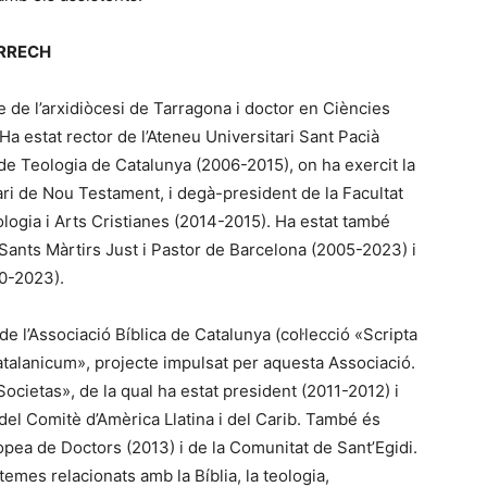
ÀRRECH
 de l’arxidiòcesi de Tarragona i doctor en Ciències
 Ha estat rector de l’Ateneu Universitari Sant Pacià
de Teologia de Catalunya (2006-2015), on ha exercit la
ari de Nou Testament, i degà-president de la Facultat
ologia i Arts Cristianes (2014-2015). Ha estat també
 Sants Màrtirs Just i Pastor de Barcelona (2005-2023) i
20-2023).
de l’Associació Bíblica de Catalunya (col·lecció «Scripta
atalanicum», projecte impulsat per aquesta Associació.
ietas», de la qual ha estat president (2011-2012) i
del Comitè d’Amèrica Llatina i del Carib. També és
ea de Doctors (2013) i de la Comunitat de Sant’Egidi.
temes relacionats amb la Bíblia, la teologia,