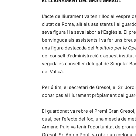
EL LLIURAMENT DEL GRAN GRESOL
L’acte de lliurament va tenir lloc el vespre 
ciutat de Roma, allí els assistents i el guar
seva figura i la seva labor a l’Església. El p
benvinguda als assistents i va fer uns breus
una figura destacada del
Instituto per le Op
del consell d’administració d’aquest institut
vegada és conseller delegat de Singular Bank,
del Vaticà.
Per últim, el secretari de Gresol, el Sr. Jord
donar pas al lliurament pròpiament del guar
El guardonat va rebre el Premi Gran Gresol, 
qual, per l’efecte del foc, una mescla de me
Armand Puig va tenir l’oportunitat de pronun
Gresol, Sr. Anton Pont, va obrir un col·loqui