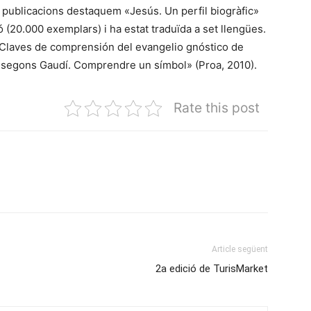
eves publicacions destaquem «Jesús. Un perfil biogràfic»
ó (20.000 exemplars) i ha estat traduïda a set llengües.
Claves de comprensión del evangelio gnóstico de
a segons Gaudí. Comprendre un símbol» (Proa, 2010).
Rate this post
Article següent
2a edició de TurisMarket