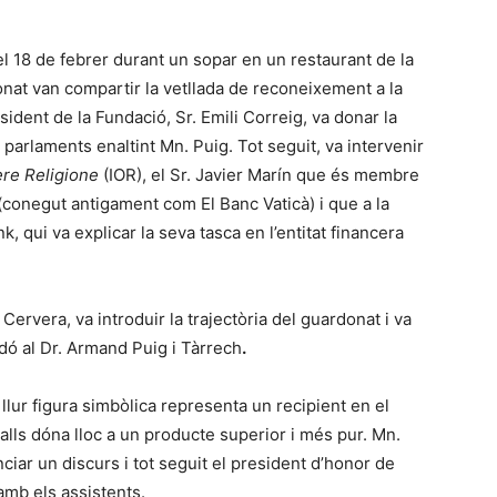
del 18 de febrer durant un sopar en un restaurant de la
donat van compartir la vetllada de reconeixement a la
resident de la Fundació, Sr. Emili Correig, va donar la
 parlaments enaltint Mn. Puig. Tot seguit, va intervenir
ere Religione
(IOR), el Sr. Javier Marín que és membre
 (conegut antigament com El Banc Vaticà) i que a la
 qui va explicar la seva tasca en l’entitat financera
i Cervera, va introduir la trajectòria del guardonat i va
dó al Dr. Armand Puig i Tàrrech
.
llur figura simbòlica representa un recipient en el
talls dóna lloc a un producte superior i més pur. Mn.
ciar un discurs i tot seguit el president d’honor de
 amb els assistents.