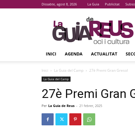
Dissabte, agost 8, 2026
La Guia
Publicitat
Subsc
La
Guia
De
Reus
INICI
AGENDA
ACTUALITAT
SEC
Inici
La Guia del Camp
27è Premi Gran Gresol
La Guia del Camp
27è Premi Gran 
Per
La Guia de Reus
-
21 febrer, 2025