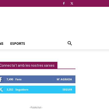
NS
ESPORTS
Connecta't amb les nostres xarxes
7,490
Fans
M' AGRADA
3,252
Seguidors
SEGUIR
-Publicitat-