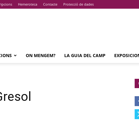
ripcions
Hemeroteca
Contacte
Protecció de dades
CIONS
ON MENGEM?
LA GUIA DEL CAMP
EXPOSICIO
Gresol