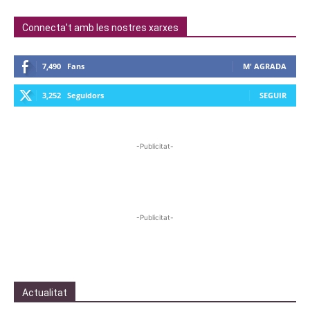
Connecta't amb les nostres xarxes
7,490
Fans
M' AGRADA
3,252
Seguidors
SEGUIR
-Publicitat-
-Publicitat-
Actualitat