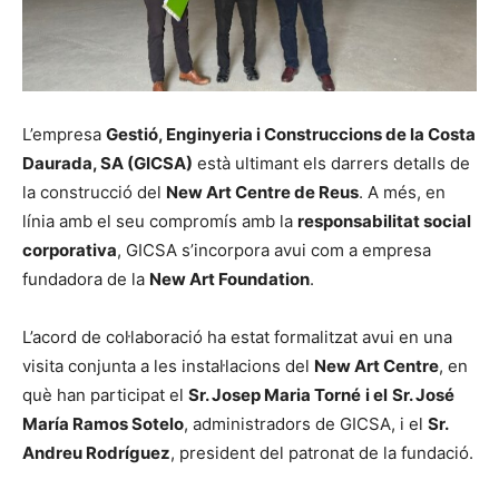
L’empresa
Gestió, Enginyeria i Construccions de la Costa
Daurada, SA (GICSA)
està ultimant els darrers detalls de
la construcció del
New Art Centre de Reus
. A més, en
línia amb el seu compromís amb la
responsabilitat social
corporativa
, GICSA s’incorpora avui com a empresa
fundadora de la
New Art Foundation
.
L’acord de col·laboració ha estat formalitzat avui en una
visita conjunta a les instal·lacions del
New Art Centre
, en
què han participat el
Sr. Josep Maria Torné
i el
Sr. José
María Ramos Sotelo
, administradors de GICSA, i el
Sr.
Andreu Rodríguez
, president del patronat de la fundació.