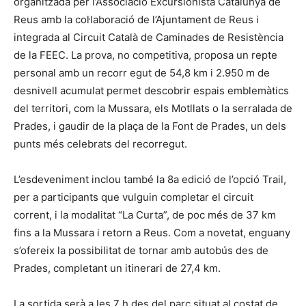
organitzada per l’Associació Excursionista Catalunya de
Reus amb la col·laboració de l’Ajuntament de Reus i
integrada al Circuit Català de Caminades de Resistència
de la FEEC. La prova, no competitiva, proposa un repte
personal amb un recorr egut de 54,8 km i 2.950 m de
desnivell acumulat permet descobrir espais emblemàtics
del territori, com la Mussara, els Motllats o la serralada de
Prades, i gaudir de la plaça de la Font de Prades, un dels
punts més celebrats del recorregut.
L’esdeveniment inclou també la 8a edició de l’opció Trail,
per a participants que vulguin completar el circuit
corrent, i la modalitat “La Curta”, de poc més de 37 km
fins a la Mussara i retorn a Reus. Com a novetat, enguany
s’ofereix la possibilitat de tornar amb autobús des de
Prades, completant un itinerari de 27,4 km.
La sortida serà a les 7 h des del parc situat al costat de