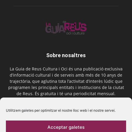
Sobre nosaltres
La Guia de Reus Cultura i Oci és una publicació exclusiva
d’informació cultural i de serveis amb més de 10 anys de
trajectòria, que aglutina tota l’activitat d’interès lúdic que
programen les principals entitats i institucions de la ciutat
de Reus. És gratuïta i té una periodicitat mensual.
Contactar-nos:
comercial@laguiadereus.com
Utilitzem galetes per optimitzar el nostre lloc web i el nostre servei.
Acceptar galetes
Segueix-nos