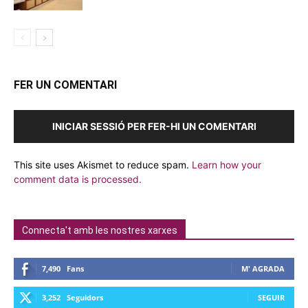
FER UN COMENTARI
INICIAR SESSIÓ PER FER-HI UN COMENTARI
This site uses Akismet to reduce spam.
Learn how your
comment data is processed.
Connecta't amb les nostres xarxes
7,490
Fans
M' AGRADA
3,252
Seguidors
SEGUIR