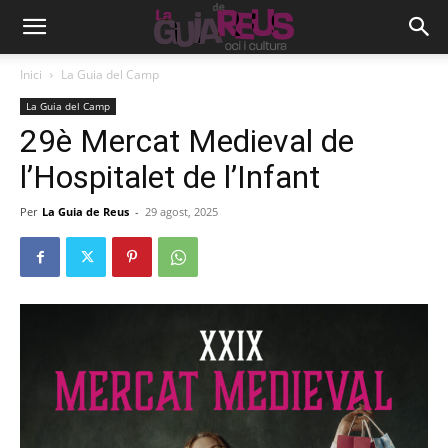
Inici
La Guia del Camp
La Guia del Camp
29è Mercat Medieval de
l’Hospitalet de l’Infant
Per
La Guia de Reus
-
29 agost, 2025