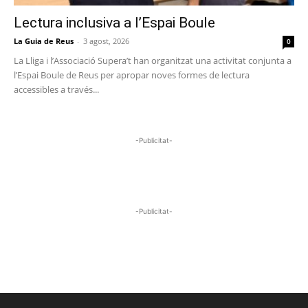
Lectura inclusiva a l’Espai Boule
La Guia de Reus
-
3 agost, 2026
0
La Lliga i l’Associació Supera’t han organitzat una activitat conjunta a
l’Espai Boule de Reus per apropar noves formes de lectura
accessibles a través...
-Publicitat-
-Publicitat-