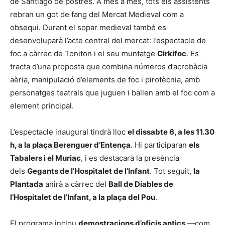
de Santiago de postres. A més a més, tots els assistents
rebran un got de fang del Mercat Medieval com a
obsequi. Durant el sopar medieval també es
desenvoluparà l’acte central del mercat: l’espectacle de
foc a càrrec de Toniton i el seu muntatge
Cirkifoc
. Es
tracta d’una proposta que combina números d’acrobàcia
aèria, manipulació d’elements de foc i pirotècnia, amb
personatges teatrals que juguen i ballen amb el foc com a
element principal.
L’espectacle inaugural tindrà lloc
el dissabte 6, a les 11.30
h, a la plaça Berenguer d’Entença
. Hi participaran
els
Tabalers i el Muriac
, i es destacarà la presència
dels
Gegants de l’Hospitalet de l’Infant
. Tot seguit,
la
Plantada
anirà a càrrec del
Ball de Diables de
l’Hospitalet de l’Infant, a la plaça del Pou
.
El programa inclou
demostracions d’oficis antics
—com