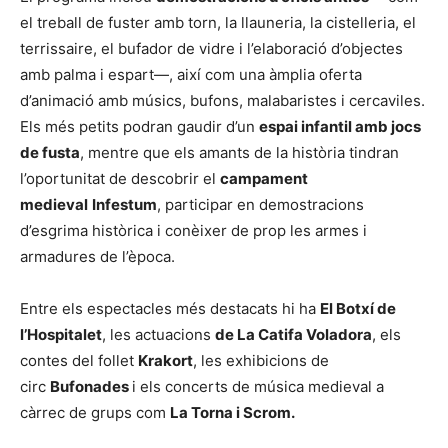
el treball de fuster amb torn, la llauneria, la cistelleria, el
terrissaire, el bufador de vidre i l’elaboració d’objectes
amb palma i espart—, així com una àmplia oferta
d’animació amb músics, bufons, malabaristes i cercaviles.
Els més petits podran gaudir d’un
espai infantil amb jocs
de fusta
, mentre que els amants de la història tindran
l’oportunitat de descobrir el
campament
medieval
Infestum
, participar en demostracions
d’esgrima històrica i conèixer de prop les armes i
armadures de l’època.
Entre els espectacles més destacats hi ha
El Botxí de
l’Hospitalet
, les actuacions
de La Catifa Voladora
, els
contes del follet
Krakort
, les exhibicions de
circ
Bufonades
i els concerts de música medieval a
càrrec de grups com
La Torna i Scrom.