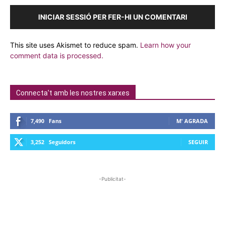
INICIAR SESSIÓ PER FER-HI UN COMENTARI
This site uses Akismet to reduce spam.
Learn how your
comment data is processed.
Connecta't amb les nostres xarxes
7,490
Fans
M' AGRADA
3,252
Seguidors
SEGUIR
-Publicitat-