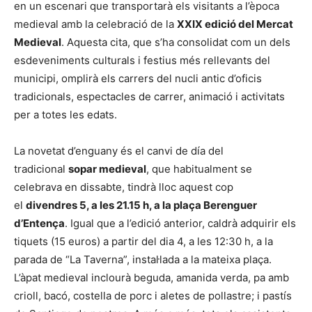
en un escenari que transportarà els visitants a l’època
medieval amb la celebració de la
XXIX edició del Mercat
Medieval
. Aquesta cita, que s’ha consolidat com un dels
esdeveniments culturals i festius més rellevants del
municipi, omplirà els carrers del nucli antic d’oficis
tradicionals, espectacles de carrer, animació i activitats
per a totes les edats.
La novetat d’enguany és el canvi de día del
tradicional
sopar medieval
, que habitualment se
celebrava en dissabte, tindrà lloc aquest cop
el
divendres 5, a les 21.15 h, a la plaça Berenguer
d’Entença
. Igual que a l’edició anterior, caldrà adquirir els
tiquets (15 euros) a partir del dia 4, a les 12:30 h, a la
parada de “La Taverna”, instal·lada a la mateixa plaça.
L’àpat medieval inclourà beguda, amanida verda, pa amb
crioll, bacó, costella de porc i aletes de pollastre; i pastís