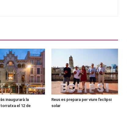
às inaugurarà la
Reus es prepara per viure l’eclipsi
torratxa el 12 de
solar