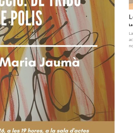
L
La
La
ac
no