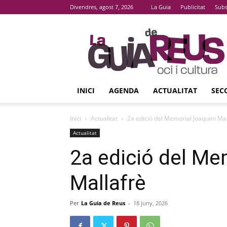
Divendres, agost 7, 2026
La Guia
Publicitat
Subs
La
Guia
De
Reus
INICI
AGENDA
ACTUALITAT
SEC
Inici
Actualitat
2a edició del Memorial Joaquim Mal
Actualitat
2a edició del M
Mallafrè
Per
La Guia de Reus
-
18 juny, 2026