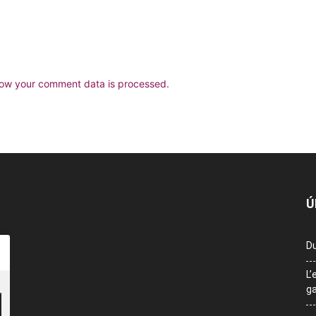
ow your comment data is processed.
Ú
Du
L’
ga