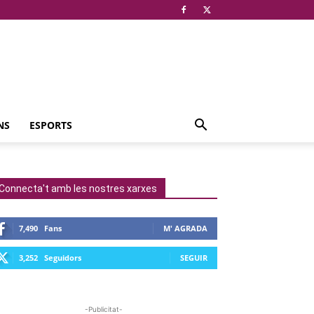
NS
ESPORTS
Connecta't amb les nostres xarxes
7,490
Fans
M' AGRADA
3,252
Seguidors
SEGUIR
-Publicitat-