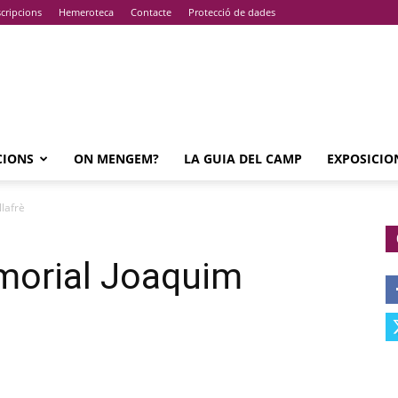
cripcions
Hemeroteca
Contacte
Protecció de dades
CIONS
ON MENGEM?
LA GUIA DEL CAMP
EXPOSICIO
lafrè
emorial Joaquim