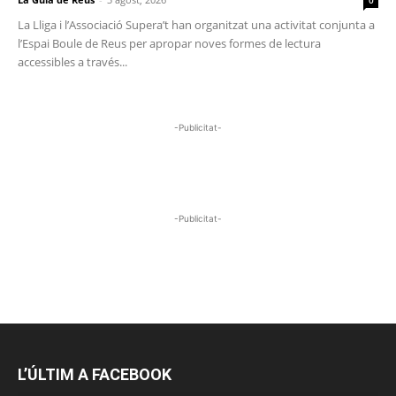
La Lliga i l’Associació Supera’t han organitzat una activitat conjunta a
l’Espai Boule de Reus per apropar noves formes de lectura
accessibles a través...
-Publicitat-
-Publicitat-
L’ÚLTIM A FACEBOOK