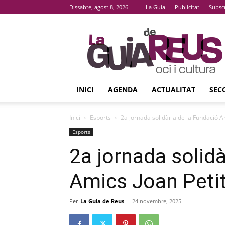
Dissabte, agost 8, 2026
La Guia
Publicitat
Subsc
La
Guia
De
Reus
INICI
AGENDA
ACTUALITAT
SEC
Inici
Esports
2a jornada solidària de la Fundació 
Esports
2a jornada solidà
Amics Joan Peti
Per
La Guia de Reus
-
24 novembre, 2025