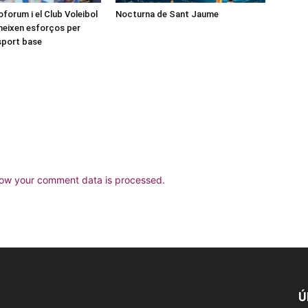
forum i el Club Voleibol
Nocturna de Sant Jaume
neixen esforços per
esport base
ow your comment data is processed.
Ú