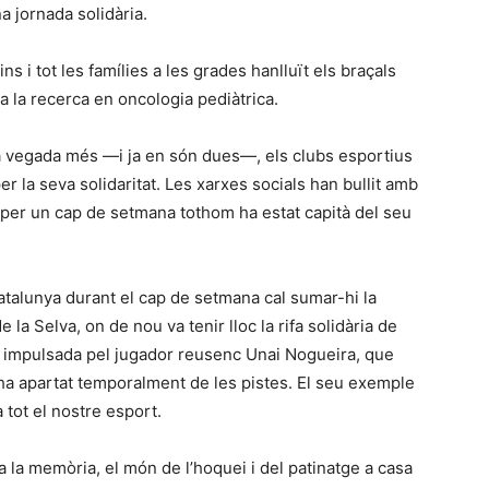
a jornada solidària.
ns i tot les famílies a les grades hanlluït els braçals
 a la recerca en oncologia pediàtrica.
 una vegada més —i ja en són dues—, els clubs esportius
r la seva solidaritat. Les xarxes socials han bullit amb
 per un cap de setmana tothom ha estat capità del seu
atalunya durant el cap de setmana cal sumar-hi la
 la Selva, on de nou va tenir lloc la rifa solidària de
va impulsada pel jugador reusenc Unai Nogueira, que
’ha apartat temporalment de les pistes. El seu exemple
tot el nostre esport.
 la memòria, el món de l’hoquei i del patinatge a casa