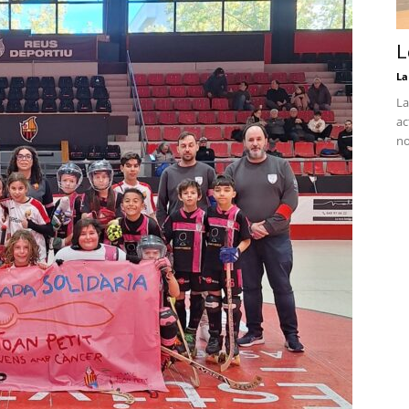
L
La
La
ac
no