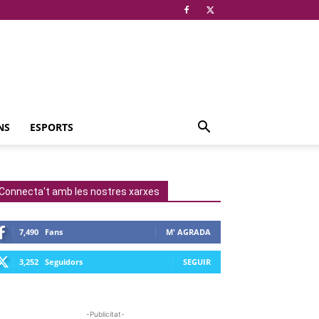
NS
ESPORTS
Connecta't amb les nostres xarxes
7,490
Fans
M' AGRADA
3,252
Seguidors
SEGUIR
-Publicitat-