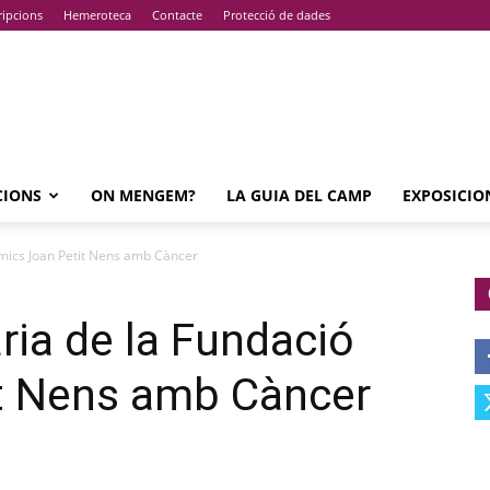
ripcions
Hemeroteca
Contacte
Protecció de dades
CIONS
ON MENGEM?
LA GUIA DEL CAMP
EXPOSICIO
Amics Joan Petit Nens amb Càncer
ria de la Fundació
t Nens amb Càncer