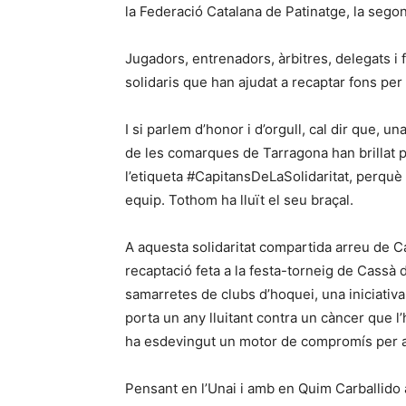
la Federació Catalana de Patinatge, la segon
Jugadors, entrenadors, àrbitres, delegats i fi
solidaris que han ajudat a recaptar fons per
I si parlem d’honor i d’orgull, cal dir que,
de les comarques de Tarragona han brillat pe
l’etiqueta #CapitansDeLaSolidaritat, perquè
equip. Tothom ha lluït el seu braçal.
A aquesta solidaritat compartida arreu de C
recaptació feta a la festa-torneig de Cassà de
samarretes de clubs d’hoquei, una iniciati
porta un any lluitant contra un càncer que l
ha esdevingut un motor de compromís per a 
Pensant en l’Unai i amb en Quim Carballido a