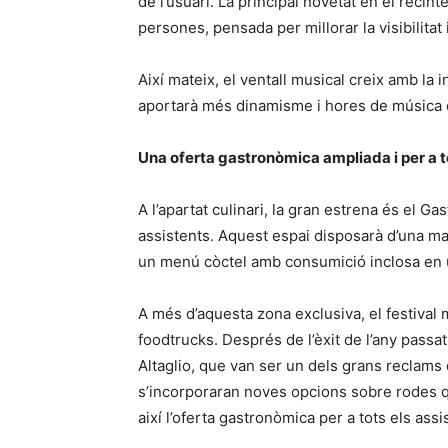
de l’usuari. La principal novetat en el recint
persones, pensada per millorar la visibilitat 
Així mateix, el ventall musical creix amb la 
aportarà més dinamisme i hores de música e
Una oferta gastronòmica ampliada i per a t
A l’apartat culinari, la gran estrena és el Ga
assistents. Aquest espai disposarà d’una maj
un menú còctel amb consumició inclosa en u
A més d’aquesta zona exclusiva, el festival 
foodtrucks. Després de l’èxit de l’any pass
Altaglio, que van ser un dels grans reclams 
s’incorporaran noves opcions sobre rodes qu
així l’oferta gastronòmica per a tots els assi