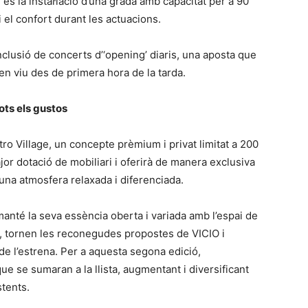
e és la instal·lació d’una grada amb capacitat per a 90
i el confort durant les actuacions.
inclusió de concerts d’‘opening’ diaris, una aposta que
n viu des de primera hora de la tarda.
ots els gustos
stro Village, un concepte prèmium i privat limitat a 200
or dotació de mobiliari i oferirà de manera exclusiva
na atmosfera relaxada i diferenciada.
manté la seva essència oberta i variada amb l’espai de
at, tornen les reconegudes propostes de VICIO i
de l’estrena. Per a aquesta segona edició,
e se sumaran a la llista, augmentant i diversificant
stents.