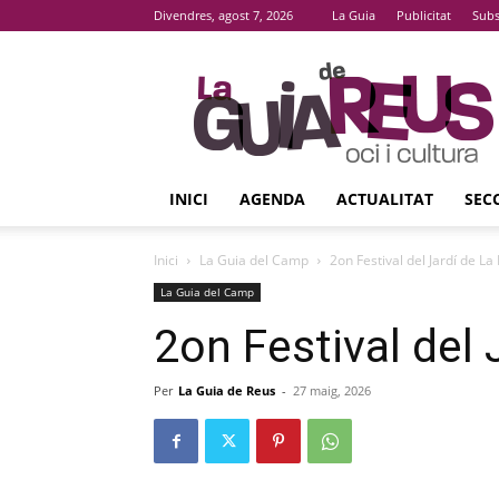
Divendres, agost 7, 2026
La Guia
Publicitat
Subs
La
Guia
De
Reus
INICI
AGENDA
ACTUALITAT
SEC
Inici
La Guia del Camp
2on Festival del Jardí de La
La Guia del Camp
2on Festival del 
Per
La Guia de Reus
-
27 maig, 2026