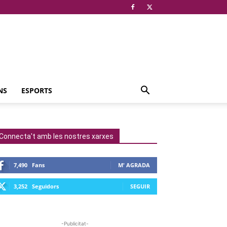
NS
ESPORTS
Connecta't amb les nostres xarxes
7,490
Fans
M' AGRADA
3,252
Seguidors
SEGUIR
-Publicitat-