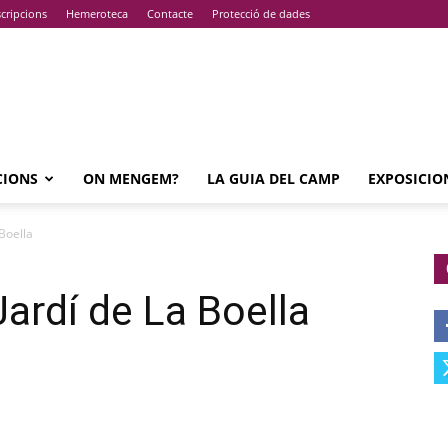
cripcions
Hemeroteca
Contacte
Protecció de dades
CIONS
ON MENGEM?
LA GUIA DEL CAMP
EXPOSICIO
 Boella
Jardí de La Boella