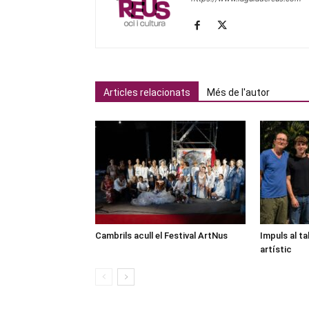
Articles relacionats
Més de l'autor
Cambrils acull el Festival ArtNus
Impuls al ta
artístic