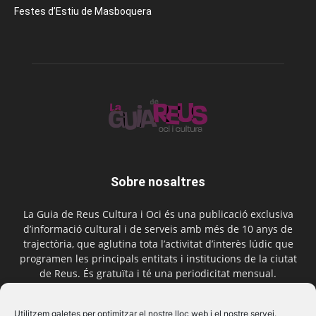
Festes d’Estiu de Masboquera
Sobre nosaltres
La Guia de Reus Cultura i Oci és una publicació exclusiva
d’informació cultural i de serveis amb més de 10 anys de
trajectòria, que aglutina tota l’activitat d’interès lúdic que
programen les principals entitats i institucions de la ciutat
de Reus. És gratuïta i té una periodicitat mensual.
Contactar-nos:
comercial@laguiadereus.com
Utilitzem galetes per optimitzar el nostre lloc web i el nostre servei.