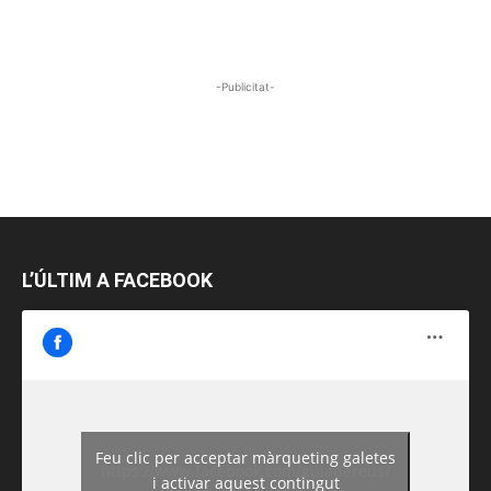
-Publicitat-
L’ÚLTIM A FACEBOOK
Feu clic per acceptar màrqueting galetes
https://www.facebook.com/guiadereus/
i activar aquest contingut