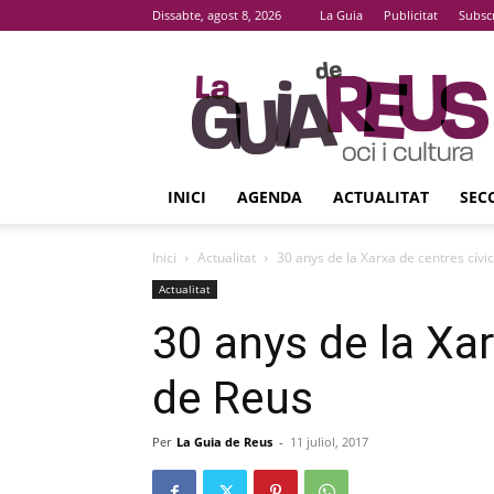
Dissabte, agost 8, 2026
La Guia
Publicitat
Subsc
La
Guia
De
Reus
INICI
AGENDA
ACTUALITAT
SEC
Inici
Actualitat
30 anys de la Xarxa de centres cívi
Actualitat
30 anys de la Xar
de Reus
Per
La Guia de Reus
-
11 juliol, 2017