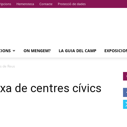
ripcions
Hemeroteca
Contacte
Protecció de dades
CIONS
ON MENGEM?
LA GUIA DEL CAMP
EXPOSICIO
cs de Reus
xa de centres cívics