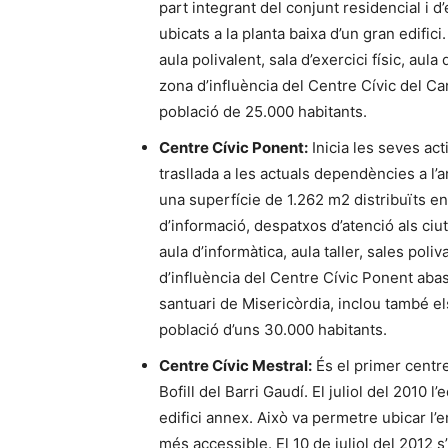
part integrant del conjunt residencial i 
ubicats a la planta baixa d’un gran edifi
aula polivalent, sala d’exercici físic, aula
zona d’influència del Centre Cívic del Ca
població de 25.000 habitants.
Centre Cívic Ponent:
Inicia les seves act
trasllada a les actuals dependències a l’
una superfície de 1.262 m2 distribuïts en 
d’informació, despatxos d’atenció als ciu
aula d’informàtica, aula taller, sales pol
d’influència del Centre Cívic Ponent abas
santuari de Misericòrdia, inclou també el
població d’uns 30.000 habitants.
Centre Cívic Mestral:
És el primer centre
Bofill del Barri Gaudí. El juliol del 2010
edifici annex. Això va permetre ubicar l’e
més accessible. El 10 de juliol del 2012 s