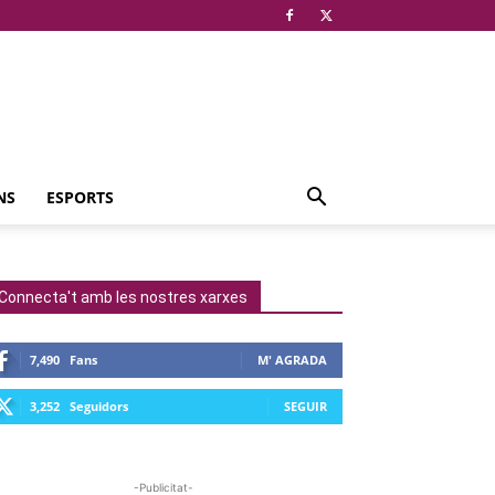
NS
ESPORTS
Connecta't amb les nostres xarxes
7,490
Fans
M' AGRADA
3,252
Seguidors
SEGUIR
-Publicitat-