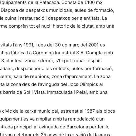
d’equipaments de la Patacada. Consta de 1.100 m2
ci. Disposa de despatxos municipals, aules de formació,
 de cuina i restauració i despatxos per a entitats. La
rme comprèn tot el nucli històric de la ciutat, amb una
ivitats l’any 1991, i des del 30 de març del 2001 es
antiga fàbrica La Coromina Industrial S.A. Compta amb
3 plantes i zona exterior, s’hi pot trobar: espais
tadans, despatx per a les entitats, aules per formació,
ivalents, sala de reunions, zona d’aparcament. La zona
ta la zona des de l’avinguda del Jocs Olímpics al
s barris de Sol i Vista, Immaculada i Pelai, amb una
 cívic de la xarxa municipal, estrenat el 1987 als blocs
 l’equipament es va ampliar amb la remodelació d’un
ntrada principal a l’avinguda de Barcelona per fer-lo
’hi van celebrar els 25 anys de la creació del la xarxa