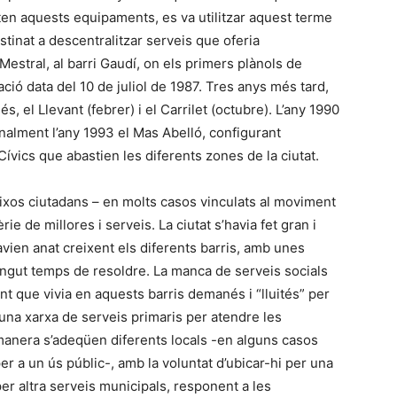
en aquests equipaments, es va utilitzar aquest terme
tinat a descentralitzar serveis que oferia
Mestral, al barri Gaudí, on els primers plànols de
ració data del 10 de juliol de 1987. Tres anys més tard,
, el Llevant (febrer) i el Carrilet (octubre). L’any 1990
finalment l’any 1993 el Mas Abelló, configurant
ívics que abastien les diferents zones de la ciutat.
eixos ciutadans – en molts casos vinculats al moviment
e de millores i serveis. La ciutat s’havia fet gran i
ien anat creixent els diferents barris, amb unes
ingut temps de resoldre. La manca de serveis socials
nt que vivia en aquests barris demanés i “lluités” per
na xarxa de serveis primaris per atendre les
manera s’adeqüen diferents locals -en alguns casos
er a un ús públic-, amb la voluntat d’ubicar-hi per una
er altra serveis municipals, responent a les