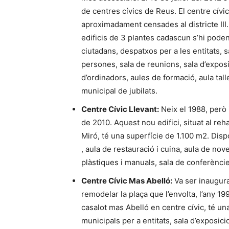
de centres cívics de Reus. El centre cív
aproximadament censades al districte II
edificis de 3 plantes cadascun s’hi poden
ciutadans, despatxos per a les entitats, s
persones, sala de reunions, sala d’exposic
d’ordinadors, aules de formació, aula talle
municipal de jubilats.
Centre Cívic Llevant:
Neix el 1988, però i
de 2010. Aquest nou edifici, situat al reh
Miró, té una superfície de 1.100 m2. Dis
, aula de restauració i cuina, aula de nov
plàstiques i manuals, sala de conferències, 
Centre Cívic Mas Abelló:
Va ser inaugura
remodelar la plaça que l’envolta, l’any 1995
casalot mas Abelló en centre cívic, té un
municipals per a entitats, sala d’exposici