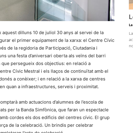
L
La
aquest dilluns 10 de juliol 30 anys al servei de la
La
ac
ugurar el primer equipament de la xarxa: el Centre Cívic
no
vés de la regidoria de Participació, Ciutadania i
ns una festa d’aniversari oberta als veïns del barri
ta que persegueix dos objectius: en relació a
Centre Cívic Mestral i els llaços de continuïtat amb el
s donés a conèixer; i en relació a la xarxa de centres
 en quan a infraestructures, serveis i proximitat.
h, comptarà amb actuacions d’alumnes de l’escola de
ts per la Banda Simfònica, que faran un espectacle
b cordes els dos edificis del centres cívic. El grup
ça de la celebració. Un brindis per celebrar
completaran l’acte de celebració.