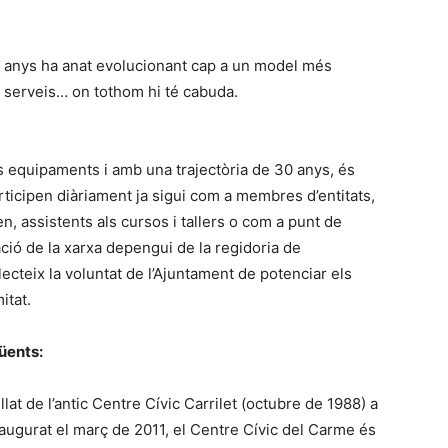
30 anys ha anat evolucionant cap a un model més
e serveis… on tothom hi té cabuda.
s equipaments i amb una trajectòria de 30 anys, és
rticipen diàriament ja sigui com a membres d’entitats,
n, assistents als cursos i tallers o com a punt de
nació de la xarxa depengui de la regidoria de
lecteix la voluntat de l’Ajuntament de potenciar els
itat.
üents:
lat de l’antic Centre Cívic Carrilet (octubre de 1988) a
naugurat el març de 2011, el Centre Cívic del Carme és