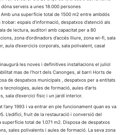
ic dóna serveis a unes 18.000 persones
I. Amb una superfície total de 1500 m2 entre ambdós
 trobar: espais d’informació, despatxos d’atenció als
ala de lectura, auditori amb capacitat per a 80
ions, zona d’ordinadors d’accés lliure, zona wi-fi, sala
r, aula d’exercicis corporals, sala polivalent, casal
naugurà les noves i definitives instal·lacions el juliol
abilitat mas de l’hort dels Canonges, al barri Horts de
posa de despatxos municipals , despatxos per a entitats
es tecnologies, aules de formació, aules d’arts
sala d’exercici físic i un jardí interior.
t l’any 1993 i va entrar en ple funcionament quan es va
. L’edifici, fruit de la restauració i conversió del
a superfície total de 1.071 m2. Disposa de despatxos
ons, sales polivalents i aules de formació. La seva zona