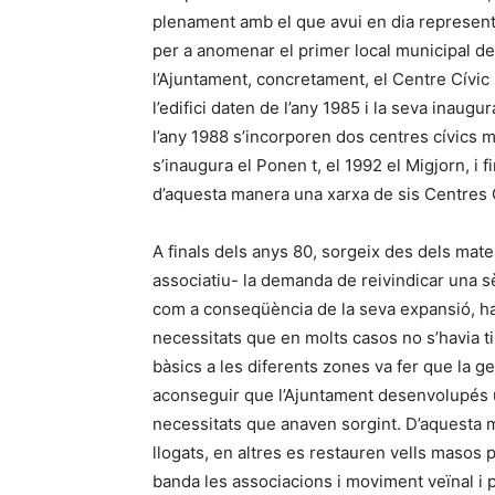
plenament amb el que avui en dia represent
per a anomenar el primer local municipal des
l’Ajuntament, concretament, el Centre Cívic 
l’edifici daten de l’any 1985 i la seva inaugu
l’any 1988 s’incorporen dos centres cívics més
s’inaugura el Ponen t, el 1992 el Migjorn, i 
d’aquesta manera una xarxa de sis Centres C
A finals dels anys 80, sorgeix des dels mat
associatiu- la demanda de reivindicar una sèri
com a conseqüència de la seva expansió, hav
necessitats que en molts casos no s’havia t
bàsics a les diferents zones va fer que la ge
aconseguir que l’Ajuntament desenvolupés u
necessitats que anaven sorgint. D’aquesta 
llogats, en altres es restauren vells masos p
banda les associacions i moviment veïnal i p