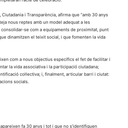
ó, Ciutadania i Transparència, afirma que “amb 30 anys
anteja nous reptes amb un model adequat a les
: consolidar-se com a equipaments de proximitat, punt
 que dinamitzen el teixit social, i que fomenten la vida
ixen com a nous objectius específics el fet de facilitar i
tar la vida associativa i la participació ciutadana;
ficació col·lectiva; i, finalment, articular barri i ciutat:
lacions socials.
apareixen fa 30 anys i tot i que no s’identifiquen