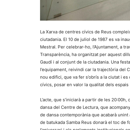
La Xarxa de centres cívics de Reus compleix 
ciutadania. El 10 de juliol de 1987 es va ina
Mestral. Per celebrar-ho, l’Ajuntament, a tra
Transparència, ha organitzat per aquest dillu
Gaudí i al conjunt de la ciutadania. Una fes
l’equipament, reivindi car la trajectòria del 
nou edifici, que va fer s’obrís a la ciutat i e
cívics, posar en valor la qualitat dels espais
L’acte, que s’iniciarà a partir de les 20:00
dansa del Centre de Lectura, que acompanya
de dansa contemporània que acabarà unint am
de batukada Samba Reus donarà el toc de for
l’aniversari i els parlaments institucionals 