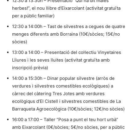
12:30 a 13:30h – Presentació “Qui ha dit males
herbes!”, el nou llibre d’Eixarcolant (activitat gratuïta
per a públic familiar)
12:30 a 14:00h – Tast de silvestres a cegues de quatre
menges diferents amb Borraina (10€/sòcies; 15€/no
sòcies)
13:00 a 14:00 – Presentació del col·lectiu Vinyetaires
Lliures i les seves lluites (activitat gratuïta amb
inscripció prèvia)
14:00 a 15:30h – Dinar popular silvestre (arròs de
verdures i silvestres comestibles ecològiques) a
càrrec del càtering Tres Jotes amb verdures
ecològiqus d’El Cistell i silvestres comestibles de La
Barraqueta Agroecològica (10€/sòcies; 12€/no sòcies)
16:00 a 17:00 – Taller “Posa a punt el teu hort urbà”
amb Eixarcolant (0€/sòcies; 5€/no sòcies, per a públic