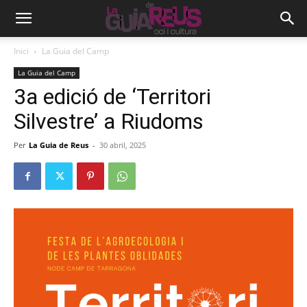
Inici
La Guia del Camp
La Guia del Camp
3a edició de ‘Territori
Silvestre’ a Riudoms
Per
La Guia de Reus
-
30 abril, 2025