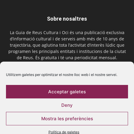
Sobre nosaltres
La Guia de Reus Cultura i Oci és una publicació exclusiva
d’informació cultural i de serveis amb més de 10 anys de
trajectòria, que aglutina tota l’activitat d’interès lúdic que
programen les principals entitats i institucions de la ciutat
de Reus. És gratuïta i té una periodicitat mensual.
Contactar-nos:
comercial@laguiadereus.com
Utilitzem galetes per optimitzar el nostre lloc web i el nostre servei.
Acceptar galetes
Segueix-nos
Deny
Mostra les preferències
Política de galetes
© 2016 La Guia de Reus | Creada per Be Marketing