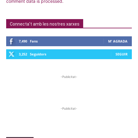
comment data is processed.
Connecta't amb les nostres xarxes
7,490
Fans
M' AGRADA
3,252
Seguidors
SEGUIR
-Publicitat-
-Publicitat-