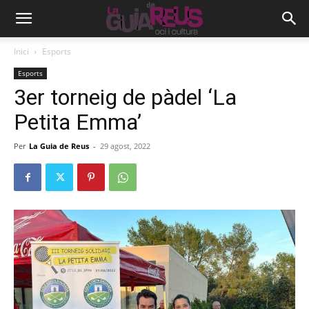
Inici
Esports
Esports
3er torneig de pàdel ‘La
Petita Emma’
Per
La Guia de Reus
-
29 agost, 2022