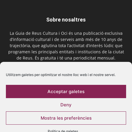
Sobre nosaltres
La Guia de Reus Cultura i Oci és una publicació exclusiva
d’informació cultural i de serveis amb més de 10 anys de
trajectòria, que aglutina tota l’activitat d’interès lúdic que
programen les principals entitats i institucions de la ciutat
de Reus. És gratuïta i té una periodicitat mensual.
Contactar-nos:
comercial@laguiadereus.com
Utilitzem galetes per optimitzar el nostre lloc web i el nostre servei.
Acceptar galetes
Segueix-nos
Deny
Mostra les preferències
Política de galetes