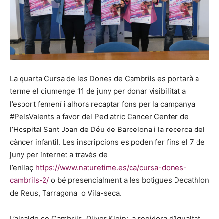
La quarta Cursa de les Dones de Cambrils es portarà a
terme el diumenge 11 de juny per donar visibilitat a
l’esport femení i alhora recaptar fons per la campanya
#PelsValents a favor del Pediatric Cancer Center de
l’Hospital Sant Joan de Déu de Barcelona i la recerca del
càncer infantil. Les inscripcions es poden fer fins el 7 de
juny per internet a través de
l’enllaç
https://www.naturetime.es/ca/cursa-dones-
cambrils-2/
o bé presencialment a les botigues Decathlon
de Reus, Tarragona o Vila-seca.
L’alcalde de Cambrils, Oliver Klein; la regidora d’Igualtat,