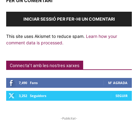
FER UN COMENTARI
INICIAR SESSIÓ PER FER-HI UN COMENTARI
This site uses Akismet to reduce spam.
Learn how your
comment data is processed.
Connecta't amb les nostres xarxes
7,490
Fans
M' AGRADA
3,252
Seguidors
SEGUIR
-Publicitat-