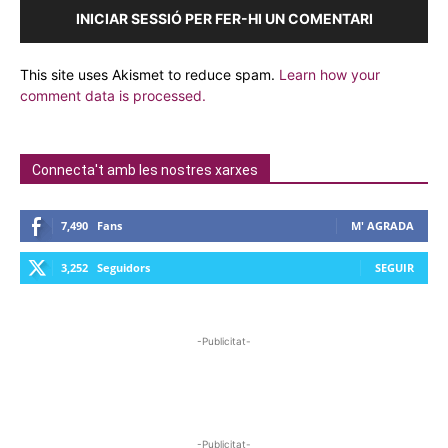
INICIAR SESSIÓ PER FER-HI UN COMENTARI
This site uses Akismet to reduce spam.
Learn how your
comment data is processed.
Connecta't amb les nostres xarxes
7,490
Fans
M' AGRADA
3,252
Seguidors
SEGUIR
-Publicitat-
-Publicitat-