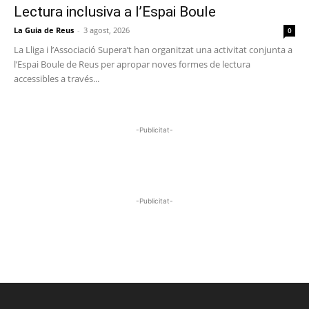
Lectura inclusiva a l’Espai Boule
La Guia de Reus
-
3 agost, 2026
0
La Lliga i l’Associació Supera’t han organitzat una activitat conjunta a
l’Espai Boule de Reus per apropar noves formes de lectura
accessibles a través...
-Publicitat-
-Publicitat-