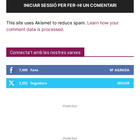
INICIAR SESSIÓ PER FER-HI UN COMENTARI
This site uses Akismet to reduce spam.
Learn how your
comment data is processed.
Connecta't amb les nostres xarxes
7,490
Fans
M' AGRADA
3,252
Seguidors
SEGUIR
-Publicitat-
-Publicitat-