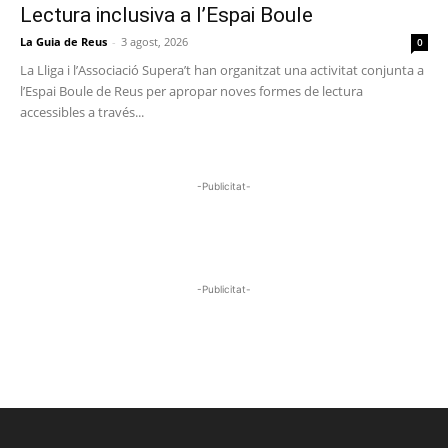
Lectura inclusiva a l’Espai Boule
La Guia de Reus
-
3 agost, 2026
0
La Lliga i l’Associació Supera’t han organitzat una activitat conjunta a
l’Espai Boule de Reus per apropar noves formes de lectura
accessibles a través...
-Publicitat-
-Publicitat-