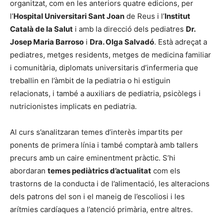
organitzat, com en les anteriors quatre edicions, per
l’
Hospital Universitari Sant Joan
de Reus i l’
Institut
Català de la Salut
i amb la direcció dels pediatres
Dr.
Josep Maria Barroso
i
Dra. Olga Salvadó
. Està adreçat a
pediatres, metges residents, metges de medicina familiar
i comunitària, diplomats universitaris d’infermeria que
treballin en l’àmbit de la pediatria o hi estiguin
relacionats, i també a auxiliars de pediatria, psicòlegs i
nutricionistes implicats en pediatria.
Al curs s’analitzaran temes d’interès impartits per
ponents de primera línia i també comptarà amb tallers
precurs amb un caire eminentment pràctic. S’hi
abordaran
temes pediàtrics d’actualitat
com els
trastorns de la conducta i de l’alimentació, les alteracions
dels patrons del son i el maneig de l’escoliosi i les
arítmies cardíaques a l’atenció primària, entre altres.