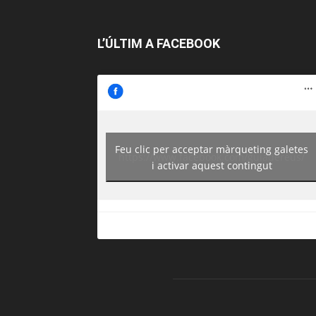
L’ÚLTIM A FACEBOOK
Feu clic per acceptar màrqueting galetes
https://www.facebook.com/guiadereus/
i activar aquest contingut