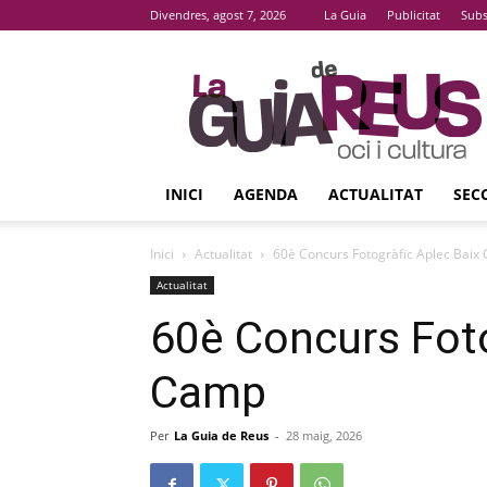
Divendres, agost 7, 2026
La Guia
Publicitat
Subs
La
Guia
De
Reus
INICI
AGENDA
ACTUALITAT
SEC
Inici
Actualitat
60è Concurs Fotogràfic Aplec Baix
Actualitat
60è Concurs Foto
Camp
Per
La Guia de Reus
-
28 maig, 2026