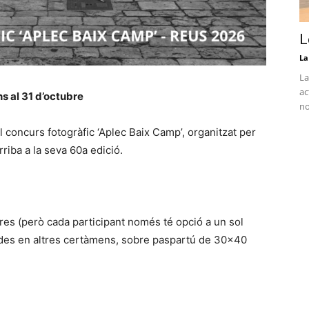
L
La
La
ac
ns al 31 d’octubre
no
l concurs fotogràfic ‘Aplec Baix Camp’, organitzat per
riba a la seva 60a edició.
bres (però cada participant només té opció a un sol
ades en altres certàmens, sobre paspartú de 30×40