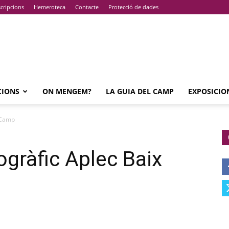
cripcions
Hemeroteca
Contacte
Protecció de dades
CIONS
ON MENGEM?
LA GUIA DEL CAMP
EXPOSICIO
 Camp
gràfic Aplec Baix