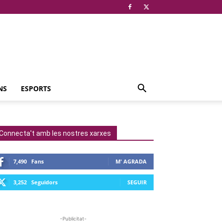
NS
ESPORTS
Connecta't amb les nostres xarxes
7,490
Fans
M' AGRADA
3,252
Seguidors
SEGUIR
-Publicitat-