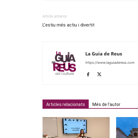
Article anterior
L’estiu més actiu i divertit
La Guia de Reus
https://www.laguiadereus.com
Articles relacionats
Més de l'autor