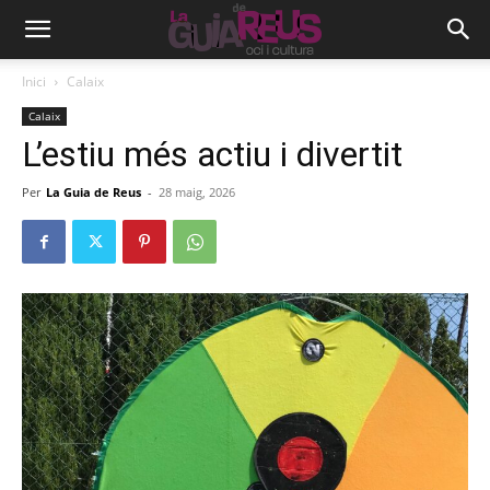
Inici
Calaix
Calaix
L’estiu més actiu i divertit
Per
La Guia de Reus
-
28 maig, 2026