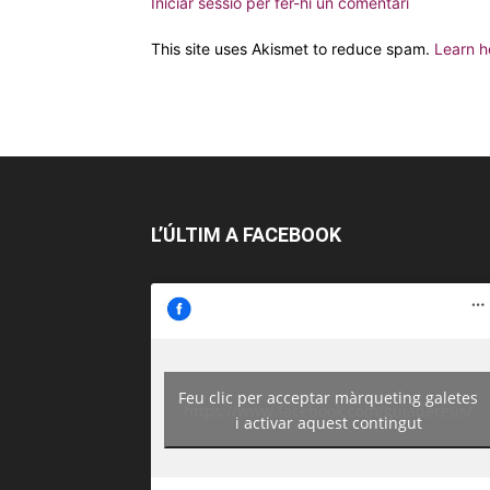
Iniciar sessió per fer-hi un comentari
This site uses Akismet to reduce spam.
Learn h
L’ÚLTIM A FACEBOOK
Feu clic per acceptar màrqueting galetes
https://www.facebook.com/guiadereus/
i activar aquest contingut