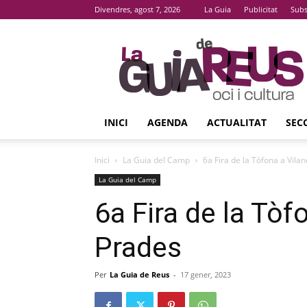
Divendres, agost 7, 2026
La Guia
Publicitat
Subs
La
Guia
De
Reus
INICI
AGENDA
ACTUALITAT
SEC
Inici
La Guia del Camp
6a Fira de la Tòfona a Vila
La Guia del Camp
6a Fira de la Tòf
Prades
Per
La Guia de Reus
-
17 gener, 2023