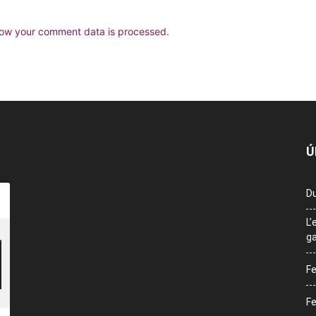
ow your comment data is processed.
Ú
Du
L’
ga
Fe
Fe