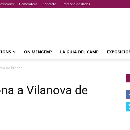
cripcions
Hemeroteca
Contacte
Protecció de dades
CIONS
ON MENGEM?
LA GUIA DEL CAMP
EXPOSICIO
nova de Prades
ona a Vilanova de