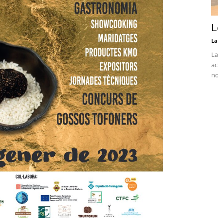
L
La
La
ac
no