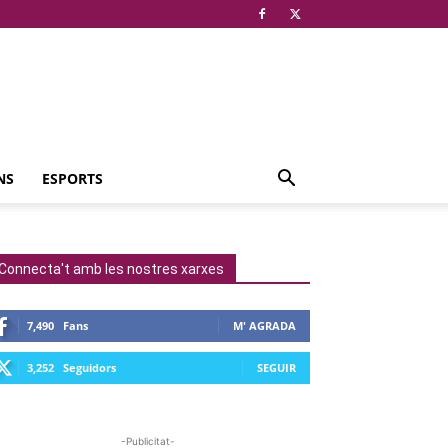
NS
ESPORTS
Connecta't amb les nostres xarxes
7,490
Fans
M' AGRADA
3,252
Seguidors
SEGUIR
-Publicitat-