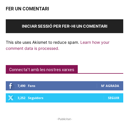
FER UN COMENTARI
INICIAR SESSIÓ PER FER-HI UN COMENTARI
This site uses Akismet to reduce spam.
Learn how your
comment data is processed.
Connecta't amb les nostres xarxes
7,490
Fans
M' AGRADA
3,252
Seguidors
SEGUIR
-Publicitat-