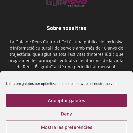
Sobre nosaltres
La Guia de Reus Cultura i Oci és una publicació exclusiva
d’informació cultural i de serveis amb més de 10 anys de
trajectòria, que aglutina tota l’activitat d’interès lúdic que
programen les principals entitats i institucions de la ciutat
de Reus. És gratuïta i té una periodicitat mensual.
Contactar-nos:
comercial@laguiadereus.com
Utilitzem galetes per optimitzar el nostre lloc web i el nostre servei.
Acceptar galetes
Segueix-nos
Deny
Mostra les preferències