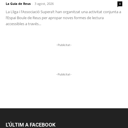
La Guia de Reus
-
3 agost, 2026
0
La Lliga i l’Associació Supera’t han organitzat una activitat conjunta a
l’Espai Boule de Reus per apropar noves formes de lectura
accessibles a través...
-Publicitat-
-Publicitat-
L’ÚLTIM A FACEBOOK