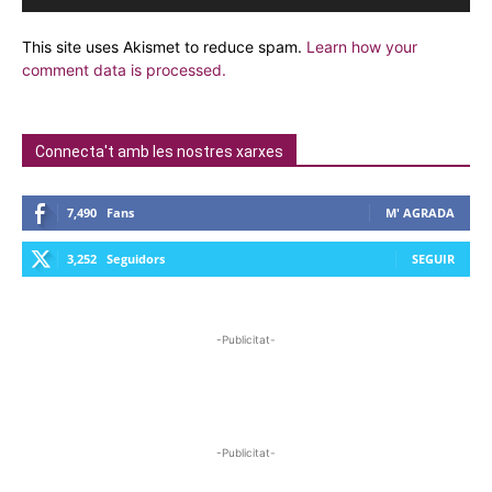
This site uses Akismet to reduce spam.
Learn how your
comment data is processed.
Connecta't amb les nostres xarxes
7,490
Fans
M' AGRADA
3,252
Seguidors
SEGUIR
-Publicitat-
-Publicitat-