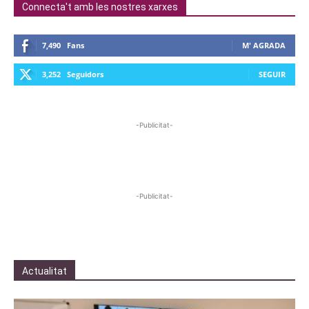
Connecta't amb les nostres xarxes
7,490
Fans
M' AGRADA
3,252
Seguidors
SEGUIR
-Publicitat-
-Publicitat-
Actualitat