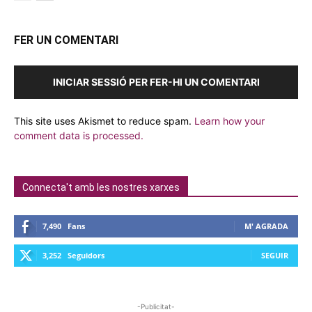
FER UN COMENTARI
INICIAR SESSIÓ PER FER-HI UN COMENTARI
This site uses Akismet to reduce spam.
Learn how your
comment data is processed.
Connecta't amb les nostres xarxes
7,490
Fans
M' AGRADA
3,252
Seguidors
SEGUIR
-Publicitat-