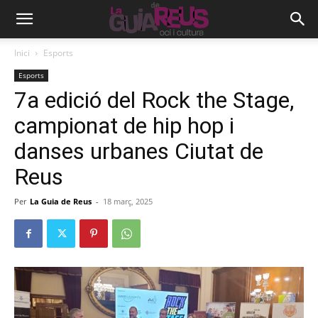
Inici
Esports
Esports
7a edició del Rock the Stage,
campionat de hip hop i
danses urbanes Ciutat de
Reus
Per
La Guia de Reus
-
18 març, 2025