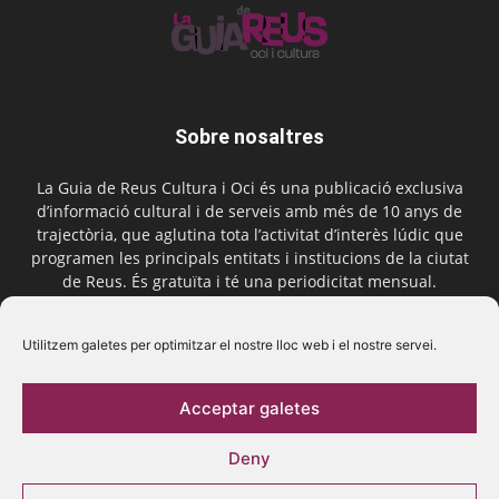
Sobre nosaltres
La Guia de Reus Cultura i Oci és una publicació exclusiva
d’informació cultural i de serveis amb més de 10 anys de
trajectòria, que aglutina tota l’activitat d’interès lúdic que
programen les principals entitats i institucions de la ciutat
de Reus. És gratuïta i té una periodicitat mensual.
Contactar-nos:
comercial@laguiadereus.com
Utilitzem galetes per optimitzar el nostre lloc web i el nostre servei.
Acceptar galetes
Segueix-nos
Deny