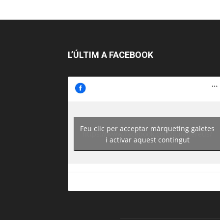
L’ÚLTIM A FACEBOOK
Feu clic per acceptar màrqueting galetes
https://www.facebook.com/guiadereus/
i activar aquest contingut