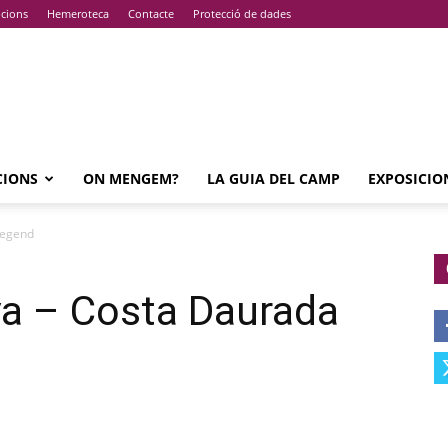
pcions
Hemeroteca
Contacte
Protecció de dades
CIONS
ON MENGEM?
LA GUIA DEL CAMP
EXPOSICIO
Legend
ya – Costa Daurada