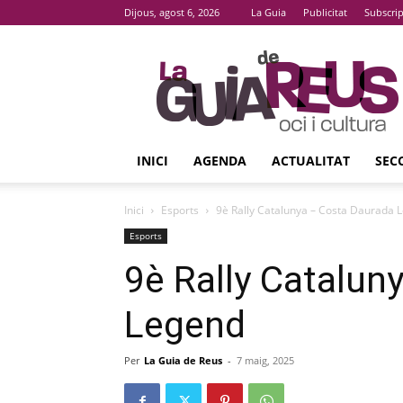
Dijous, agost 6, 2026
La Guia
Publicitat
Subscri
La
Guia
De
Reus
INICI
AGENDA
ACTUALITAT
SEC
Inici
Esports
9è Rally Catalunya – Costa Daurada 
Esports
9è Rally Catalun
Legend
Per
La Guia de Reus
-
7 maig, 2025