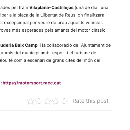
sades pel tram
Vilaplana–Castillejos
(una de dia i una
bar a la plaça de la Llibertat de Reus, on finalitzarà
itat excepcional per veure de prop aquests vehicles
s proves més esperades pels amants del motor clàssic.
uderia Baix Camp
, i la col·laboració de l’Ajuntament de
romís del municipi amb l’esport i el turisme de
 Salou té com a escenari de grans cites del món del
a:
https://motorsport.racc.cat
Rate this post