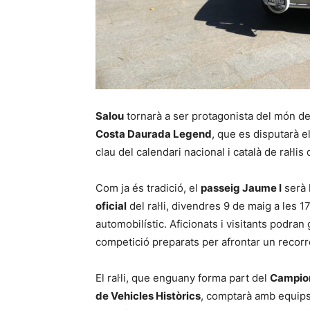
Salou
tornarà a ser protagonista del món de
Costa Daurada Legend
, que es disputarà e
clau del calendari nacional i català de ral·lis
Com ja és tradició, el
passeig Jaume I
serà 
oficial
del ral·li, divendres 9 de maig a les 1
automobilístic. Aficionats i visitants podra
competició preparats per afrontar un recorre
El ral·li, que enguany forma part del
Campion
de Vehicles Històrics
, comptarà amb equips 