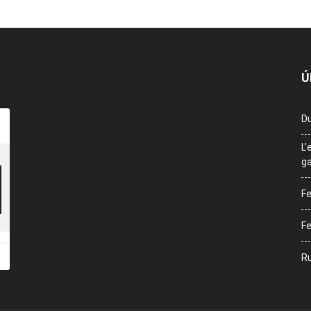
Ú
Du
L’
ga
Fe
Fe
Ru