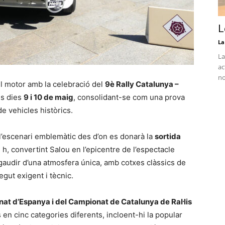
L
La
La
ac
no
l motor amb la celebració del
9è Rally Catalunya –
ls dies
9 i
10 de maig
, consolidant-se com una prova
 de vehicles històrics.
l’escenari emblemàtic des d’on es donarà la
sortida
7 h, convertint Salou en l’epicentre de l’espectacle
n gaudir d’una atmosfera única, amb cotxes clàssics de
gut exigent i tècnic.
at d’Espanya i del Campionat de Catalunya de Ral·lis
en cinc categories diferents, incloent-hi la popular