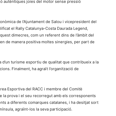
ió autèntiques joies del motor sense pressió
onòmica de l’Ajuntament de Salou i vicepresident del
lificat el Rally Catalunya-Costa Daurada Legend,
quest dimecres, com un referent dins de l’àmbit del
xen de manera positiva moltes sinergies, per part de
a d’un turisme esportiu de qualitat que contribueix a la
cions. Finalment, ha agraït l’organització de
l’Àrea Esportiva del RACC i membre del Comitè
de la prova i el seu recorregut amb els corresponents
nts a diferents comarques catalanes, i ha desitjat sort
nínsula, agraïnt-los la seva participació.