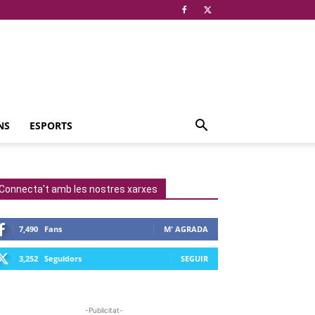
NS
ESPORTS
Connecta't amb les nostres xarxes
7,490
Fans
M' AGRADA
3,252
Seguidors
SEGUIR
-Publicitat-