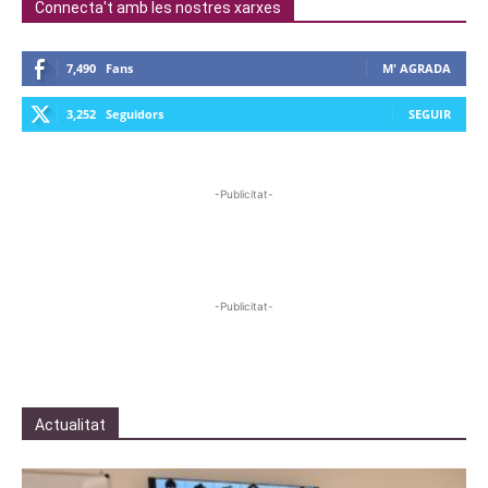
Connecta't amb les nostres xarxes
7,490
Fans
M' AGRADA
3,252
Seguidors
SEGUIR
-Publicitat-
-Publicitat-
Actualitat