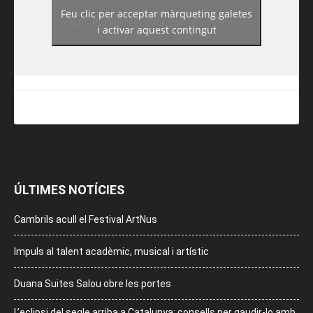
Feu clic per acceptar màrqueting galetes
https://www.facebook.com/guiadereus/
i activar aquest contingut
ÚLTIMES NOTÍCIES
Cambrils acull el Festival ArtNus
Impuls al talent acadèmic, musical i artístic
Duana Suites Salou obre les portes
L’eclipsi del segle arriba a Catalunya: consells per gaudir-lo amb