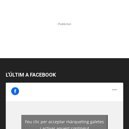
-Publicitat-
L’ÚLTIM A FACEBOOK
Feu clic per acceptar màrqueting galetes
https://www.facebook.com/guiadereus/
i activar aquest contingut