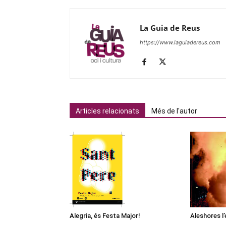
La Guia de Reus
https://www.laguiadereus.com
Articles relacionats
Més de l'autor
Alegria, és Festa Major!
Aleshores l’