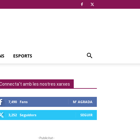
NS
ESPORTS
Connecta't amb les nostres xarxes
7,490
Fans
M' AGRADA
3,252
Seguidors
SEGUIR
-Publicitat-