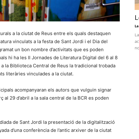
L
La
urals a la ciutat de Reus entre els quals destaquen
La
ratura vinculats a la festa de Sant Jordi i el Dia del
ac
no
ogramat un bon nombre d’activitats que es poden
ls hi ha les II Jornades de Literatura Digital del 6 al 8
arà a la Biblioteca Central de Reus la tradicional trobada
s literàries vinculades a la ciutat.
nicipals acompanyaran els autors que vulguin signar
rç al 29 d’abril a la sala central de la BCR es poden
diada de Sant Jordi la presentació de la digitalització
da d’una conferència de l’antic arxiver de la ciutat