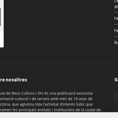
L’
ga
Fe
Fe
Ru
re nosaltres
S
uia de Reus Cultura i Oci és una publicació exclusiva
formació cultural i de serveis amb més de 10 anys de
ctòria, que aglutina tota l’activitat d’interès lúdic que
ramen les principals entitats i institucions de la ciutat de
. És gratuïta i té una periodicitat mensual.