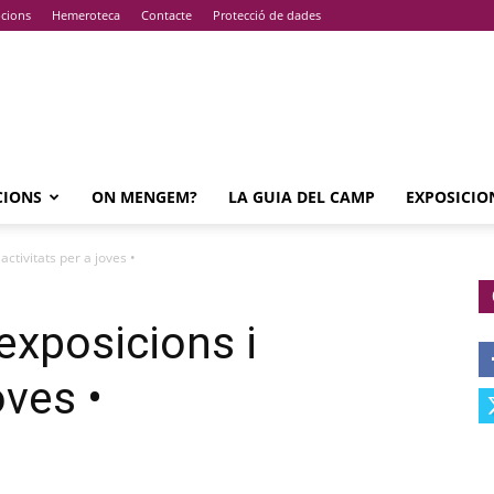
pcions
Hemeroteca
Contacte
Protecció de dades
CIONS
ON MENGEM?
LA GUIA DEL CAMP
EXPOSICIO
 activitats per a joves •
, exposicions i
oves •