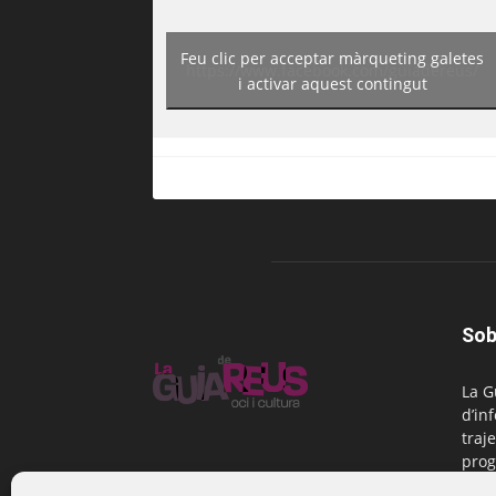
Feu clic per acceptar màrqueting galetes
https://www.facebook.com/guiadereus/
i activar aquest contingut
Sob
La G
d’in
traje
prog
Reus