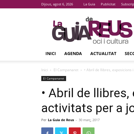
Dijous, agost 6, 2026
La Guia
Publicitat
Subscri
La
Guia
De
Reus
INICI
AGENDA
ACTUALITAT
SEC
Inici
El Campanaret
• Abril de llibres, exposicions i
El Campanaret
• Abril de llibres
activitats per a j
Per
La Guia de Reus
-
30 març, 2017