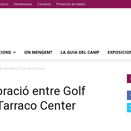
pcions
Hemeroteca
Contacte
Protecció de dades
CIONS
ON MENGEM?
LA GUIA DEL CAMP
EXPOSICIO
sta Daudara i Tarraco Center
oració entre Golf
Tarraco Center