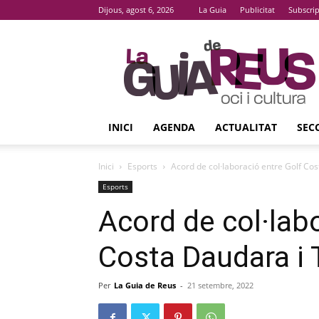
Dijous, agost 6, 2026
La Guia
Publicitat
Subscri
La
Guia
De
Reus
INICI
AGENDA
ACTUALITAT
SEC
Inici
Esports
Acord de col·laboració entre Golf Co
Esports
Acord de col·lab
Costa Daudara i 
Per
La Guia de Reus
-
21 setembre, 2022