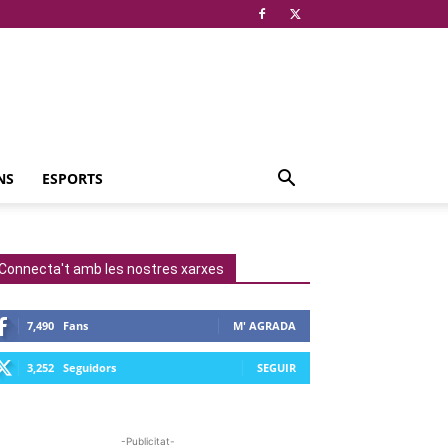
NS
ESPORTS
Connecta't amb les nostres xarxes
7,490
Fans
M' AGRADA
3,252
Seguidors
SEGUIR
-Publicitat-