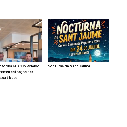
forum i el Club Voleibol
Nocturna de Sant Jaume
neixen esforços per
esport base