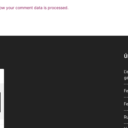
ow your comment data is processed.
Ú
L’
ga
Fe
Fe
Ru