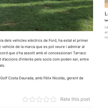
L
La
La
ac
no
 dels vehicles elèctrics de Ford, ha estat el primer
c vehicle de la marca que es pot veure i admirar al
acord que s’ha assolit amb el concessionari Tarraco
 d’accions d’interès pels socis com poden ser, entre
ats.
l Golf Costa Daurada, amb Fèlix Nicolàs, gerent de
Rate this post