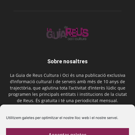
Sobre nosaltres
La Guia de Reus Cultura i Oci és una publicació exclusiva
d’informació cultural i de serveis amb més de 10 anys de
trajectòria, que aglutina tota l’activitat d’interès lúdic que
programen les principals entitats i institucions de la ciutat
de Reus. És gratuïta i té una periodicitat mensual.
Contactar-nos:
comercial@laguiadereus.com
Utilitzem galetes per optimitzar el nostre lloc web i el nostre servei.
Acceptar galetes