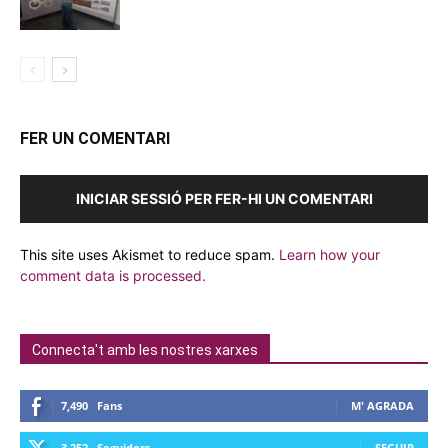
FER UN COMENTARI
INICIAR SESSIÓ PER FER-HI UN COMENTARI
This site uses Akismet to reduce spam.
Learn how your
comment data is processed.
Connecta't amb les nostres xarxes
7,490
Fans
M' AGRADA
3,252
Seguidors
SEGUIR