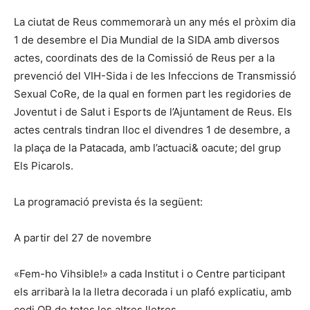
La ciutat de Reus commemorarà un any més el pròxim dia
1 de desembre el Dia Mundial de la SIDA amb diversos
actes, coordinats des de la Comissió de Reus per a la
prevenció del VIH-Sida i de les Infeccions de Transmissió
Sexual CoRe, de la qual en formen part les regidories de
Joventut i de Salut i Esports de l’Ajuntament de Reus. Els
actes centrals tindran lloc el divendres 1 de desembre, a
la plaça de la Patacada, amb l’actuaci& oacute; del grup
Els Picarols.
La programació prevista és la següent:
A partir del 27 de novembre
«Fem-ho Vihsible!» a cada Institut i o Centre participant
els arribarà la la lletra decorada i un plafó explicatiu, amb
codi QR de totes les altres lletres.