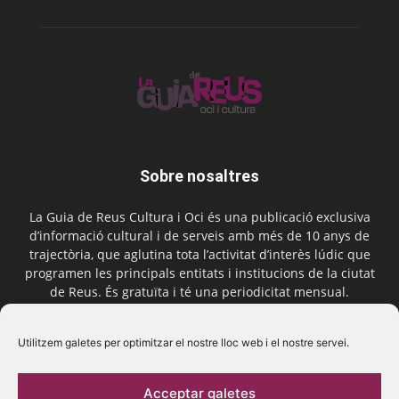
Sobre nosaltres
La Guia de Reus Cultura i Oci és una publicació exclusiva
d’informació cultural i de serveis amb més de 10 anys de
trajectòria, que aglutina tota l’activitat d’interès lúdic que
programen les principals entitats i institucions de la ciutat
de Reus. És gratuïta i té una periodicitat mensual.
Contactar-nos:
comercial@laguiadereus.com
Utilitzem galetes per optimitzar el nostre lloc web i el nostre servei.
Acceptar galetes
Segueix-nos