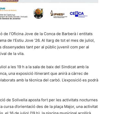
ió de l’Oficina Jove de la Conca de Barberà i entitats
ma de l’Estiu Jove ’26. Al llarg de tot el mes de juliol,
ts dissenyades tant per al públic juvenil com per al
ival de la vila.
liol a les 19 h a la sala de baix del Sindicat amb la
nca, una exposició itinerant que anirà a càrrec de
 elaborats amb la tècnica del carbó. L’exposició es podrà
ció de Solivella aposta fort per les activitats nocturnes
rà la cursa d’orientació des de la plaça Major, una activitat
el 16 de juliol (19 h), la piscina municipal acollirà