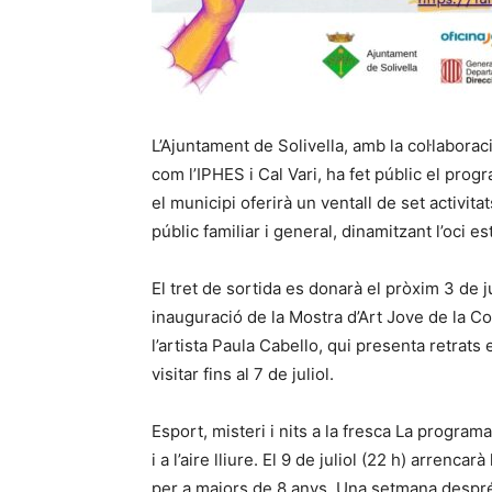
L’Ajuntament de Solivella, amb la col·laborac
com l’IPHES i Cal Vari, ha fet públic el progra
el municipi oferirà un ventall de set activita
públic familiar i general, dinamitzant l’oci est
El tret de sortida es donarà el pròxim 3 de ju
inauguració de la Mostra d’Art Jove de la Co
l’artista Paula Cabello, qui presenta retrats
visitar fins al 7 de juliol.
Esport, misteri i nits a la fresca La programa
i a l’aire lliure. El 9 de juliol (22 h) arrenca
per a majors de 8 anys. Una setmana després, 