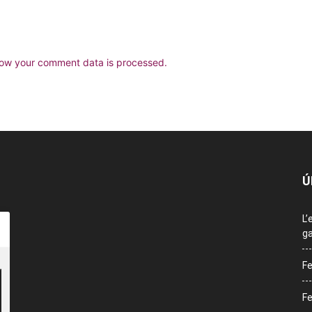
ow your comment data is processed.
Ú
L’
ga
Fe
Fe