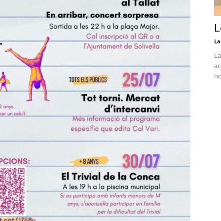
L
La
La
ac
no