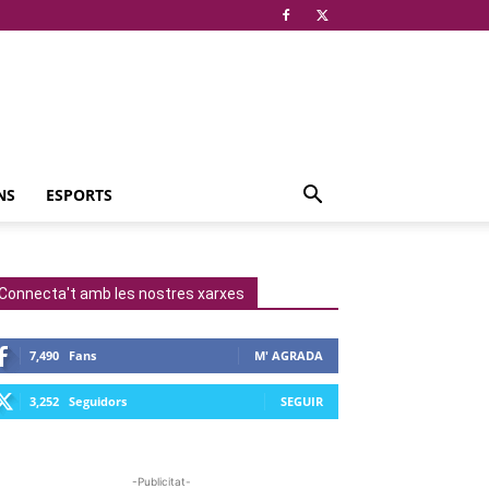
NS
ESPORTS
Connecta't amb les nostres xarxes
7,490
Fans
M' AGRADA
3,252
Seguidors
SEGUIR
-Publicitat-