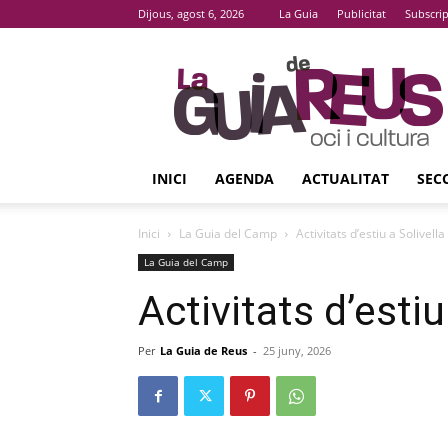
Dijous, agost 6, 2026
La Guia
Publicitat
Subscri
La
Guia
De
Reus
INICI
AGENDA
ACTUALITAT
SEC
Inici
La Guia del Camp
Activitats d’estiu a Solivella
La Guia del Camp
Activitats d’estiu
Per
La Guia de Reus
-
25 juny, 2026