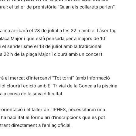
al: el taller de prehistòria “Quan els collarets parlen”,
lina arribarà el 23 de juliol a les 22 h amb el Làser tag
 plaça Major i que està pensada per a majors de 10
i el senderisme el 18 de juliol amb la tradicional
es 22 h de la plaça Major i clourà amb un concert
rà el mercat d’intercanvi “Tot torni” (amb informació
iol clourà l’edició amb El Trivial de la Conca a la piscina
a a causa de la seva dificultat.
d’orientació i el taller de l’IPHES, necessitaran una
 ha habilitat el formulari d’inscripcions que es pot
rant directament a l’enllaç oficial.