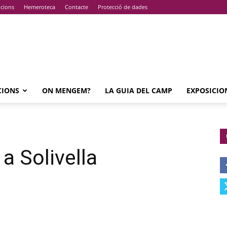
pcions
Hemeroteca
Contacte
Protecció de dades
CIONS
ON MENGEM?
LA GUIA DEL CAMP
EXPOSICIO
 a Solivella