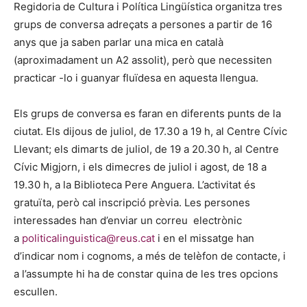
Regidoria de Cultura i Política Lingüística organitza tres
grups de conversa adreçats a persones a partir de 16
anys que ja saben parlar una mica en català
(aproximadament un A2 assolit), però que necessiten
practicar -lo i guanyar fluïdesa en aquesta llengua.
Els grups de conversa es faran en diferents punts de la
ciutat. Els dijous de juliol, de 17.30 a 19 h, al Centre Cívic
Llevant; els dimarts de juliol, de 19 a 20.30 h, al Centre
Cívic Migjorn, i els dimecres de juliol i agost, de 18 a
19.30 h, a la Biblioteca Pere Anguera. L’activitat és
gratuïta, però cal inscripció prèvia. Les persones
interessades han d’enviar un correu electrònic
a
politicalinguistica@reus.cat
i en el missatge han
d’indicar nom i cognoms, a més de telèfon de contacte, i
a l’assumpte hi ha de constar quina de les tres opcions
escullen.