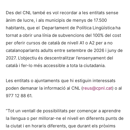
Des del CNL també es vol recordar a les entitats sense
ànim de lucre, i als municipis de menys de 17.500
habitants, que el Departament de Política Lingüística ha
tornat a obrir una línia de subvencions del 100% del cost
per oferir cursos de català de nivell A1 o A2 per a no
catalanoparlants adults entre setembre de 2026 i juny de
2027. L’objectiu és descentralitzar l’ensenyament del
català i fer-lo més accessible a tota la ciutadania.
Les entitats o ajuntaments que hi estiguin interessats
poden demanar la informació al CNL (
reus@cpnl.cat
) o al
977 12 88 61.
“Tot un ventall de possibilitats per començar a aprendre
la llengua o per millorar-ne el nivell en diferents punts de
la ciutat i en horaris diferents, que durant els pròxims