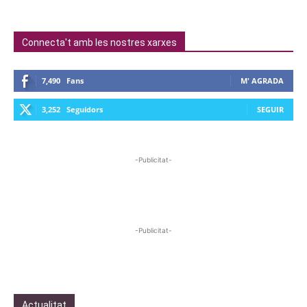
Connecta't amb les nostres xarxes
7,490
Fans
M' AGRADA
3,252
Seguidors
SEGUIR
-Publicitat-
-Publicitat-
Actualitat