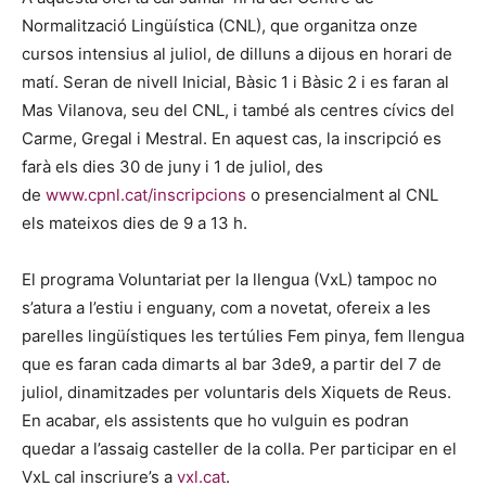
Normalització Lingüística (CNL), que organitza onze
cursos intensius al juliol, de dilluns a dijous en horari de
matí. Seran de nivell Inicial, Bàsic 1 i Bàsic 2 i es faran al
Mas Vilanova, seu del CNL, i també als centres cívics del
Carme, Gregal i Mestral. En aquest cas, la inscripció es
farà els dies 30 de juny i 1 de juliol, des
de
www.cpnl.cat/inscripcions
o presencialment al CNL
els mateixos dies de 9 a 13 h.
El programa Voluntariat per la llengua (VxL) tampoc no
s’atura a l’estiu i enguany, com a novetat, ofereix a les
parelles lingüístiques les tertúlies Fem pinya, fem llengua
que es faran cada dimarts al bar 3de9, a partir del 7 de
juliol, dinamitzades per voluntaris dels Xiquets de Reus.
En acabar, els assistents que ho vulguin es podran
quedar a l’assaig casteller de la colla. Per participar en el
VxL cal inscriure’s a
vxl.cat
.