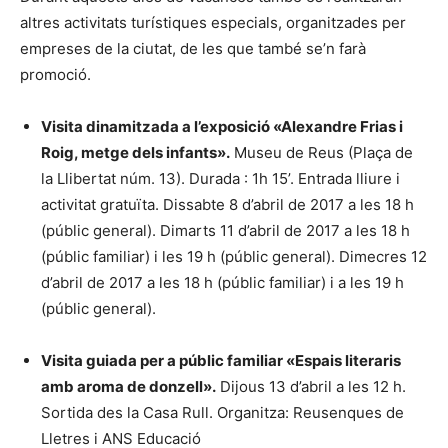
altres activitats turístiques especials, organitzades per
empreses de la ciutat, de les que també se’n farà
promoció.
Visita dinamitzada a l’exposició «Alexandre Frias i
Roig, metge dels infants».
Museu de Reus (Plaça de
la Llibertat núm. 13). Durada : 1h 15’. Entrada lliure i
activitat gratuïta. Dissabte 8 d’abril de 2017 a les 18 h
(públic general). Dimarts 11 d’abril de 2017 a les 18 h
(públic familiar) i les 19 h (públic general). Dimecres 12
d’abril de 2017 a les 18 h (públic familiar) i a les 19 h
(públic general).
Visita guiada per a públic familiar «Espais literaris
amb aroma de donzell».
Dijous 13 d’abril a les 12 h.
Sortida des la Casa Rull. Organitza: Reusenques de
Lletres i ANS Educació