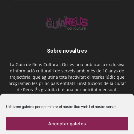
Sobre nosaltres
La Guia de Reus Cultura i Oci és una publicació exclusiva
d’informació cultural i de serveis amb més de 10 anys de
trajectòria, que aglutina tota l’activitat d’interès lúdic que
programen les principals entitats i institucions de la ciutat
de Reus. És gratuïta i té una periodicitat mensual.
Contactar-nos:
comercial@laguiadereus.com
Utilitzem galetes per optimitzar el nostre lloc web i el nostre servei.
Acceptar galetes
Segueix-nos