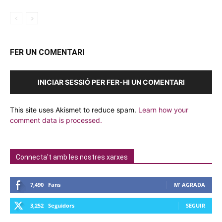
FER UN COMENTARI
INICIAR SESSIÓ PER FER-HI UN COMENTARI
This site uses Akismet to reduce spam.
Learn how your
comment data is processed.
Connecta't amb les nostres xarxes
7,490
Fans
M' AGRADA
3,252
Seguidors
SEGUIR