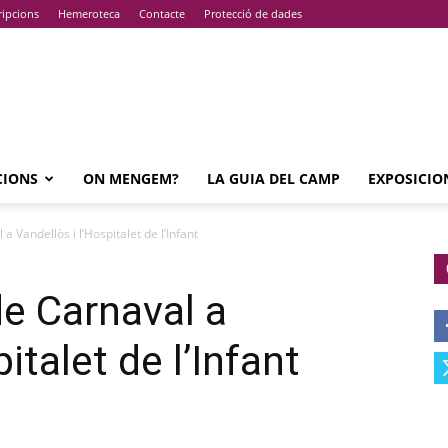
ripcions
Hemeroteca
Contacte
Protecció de dades
CIONS
ON MENGEM?
LA GUIA DEL CAMP
EXPOSICIO
 Vandellòs i l’Hospitalet de l’Infant
e Carnaval a
italet de l’Infant