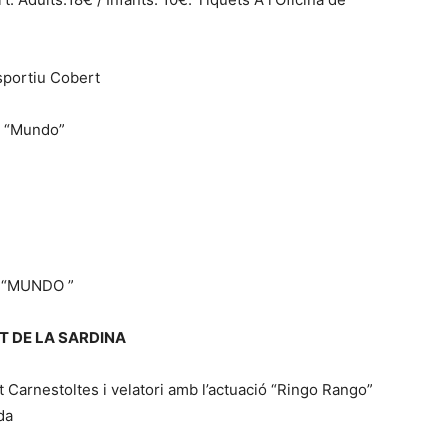
esportiu Cobert
a “Mundo”
ra “MUNDO ”
 DE LA SARDINA
 Carnestoltes i velatori amb l’actuació “Ringo Rango”
da