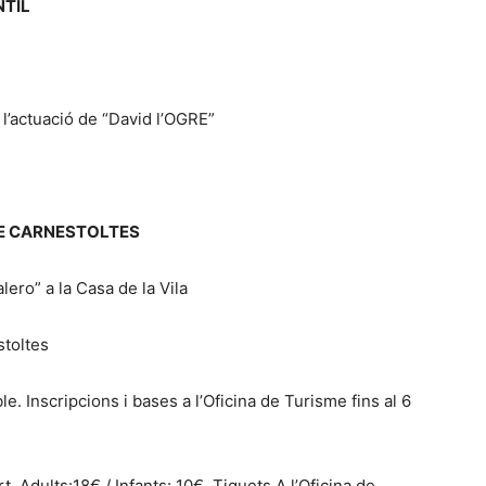
NTIL
 l’actuació de “David l’OGRE”
 DE CARNESTOLTES
ro” a la Casa de la Vila
stoltes
e. Inscripcions i bases a l’Oficina de Turisme fins al 6
. Adults:18€ / Infants: 10€. Tiquets A l’Oficina de