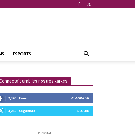
NS
ESPORTS
Connecta't amb les nostres xarxes
7,490
Fans
M' AGRADA
3,252
Seguidors
SEGUIR
-Publicitat-