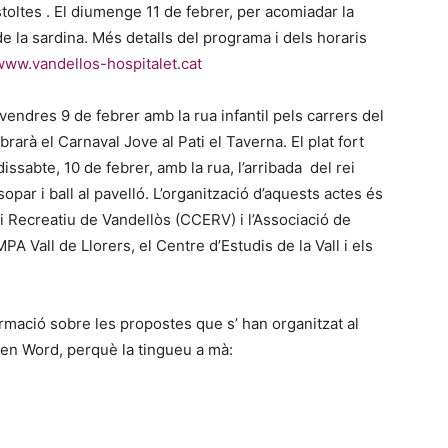
stoltes . El diumenge 11 de febrer, per acomiadar la
 de la sardina. Més detalls del programa i dels horaris
www.vandellos-hospitalet.cat
vendres 9 de febrer amb la rua infantil pels carrers del
brarà el Carnaval Jove al Pati el Taverna. El plat fort
issabte, 10 de febrer, amb la rua, l’arribada del rei
 sopar i ball al pavelló. L’organització d’aquests actes és
 i Recreatiu de Vandellòs (CCERV) i l’Associació de
PA Vall de Llorers, el Centre d’Estudis de la Vall i els
mació sobre les propostes que s’ han organitzat al
 en Word, perquè la tingueu a mà: