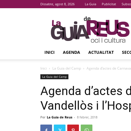
Dissabte, agost 8, 2026
La Guia
Publicitat
Subsc
La
Guia
De
Reus
INICI
AGENDA
ACTUALITAT
SEC
Inici
La Guia del Camp
Agenda d’actes de Carnaval a
La Guia del Camp
Agenda d’actes d
Vandellòs i l’Hosp
Per
La Guia de Reus
-
8 febrer, 2018