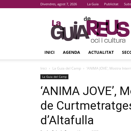
Divendres, agost 7, 2026
La Guia
Publicitat
Subs
La
Guia
De
Reus
INICI
AGENDA
ACTUALITAT
SEC
Inici
La Guia del Camp
‘ANIMA JOVE’, Mostra Inter
La Guia del Camp
‘ANIMA JOVE’, Mo
de Curtmetratge
d’Altafulla