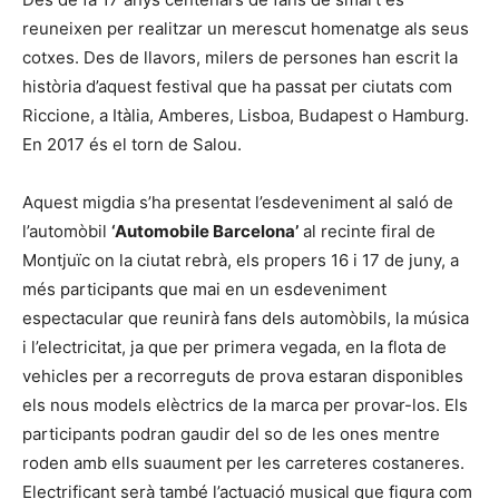
reuneixen per realitzar un merescut homenatge als seus
cotxes. Des de llavors, milers de persones han escrit la
història d’aquest festival que ha passat per ciutats com
Riccione, a Itàlia, Amberes, Lisboa, Budapest o Hamburg.
En 2017 és el torn de Salou.
Aquest migdia s’ha presentat l’esdeveniment al saló de
l’automòbil
‘Automobile Barcelona’
al recinte firal de
Montjuïc on la ciutat rebrà, els propers 16 i 17 de juny, a
més participants que mai en un esdeveniment
espectacular que reunirà fans dels automòbils, la música
i l’electricitat, ja que per primera vegada, en la flota de
vehicles per a recorreguts de prova estaran disponibles
els nous models elèctrics de la marca per provar-los. Els
participants podran gaudir del so de les ones mentre
roden amb ells suaument per les carreteres costaneres.
Electrificant serà també l’actuació musical que figura com