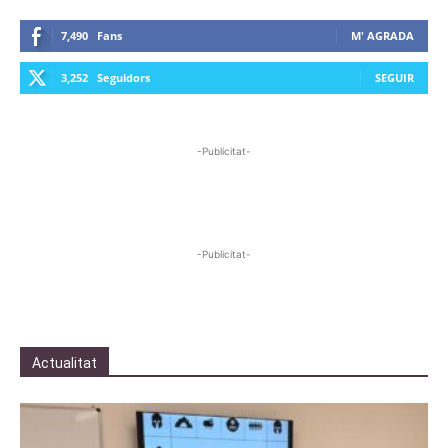
7,490
Fans
M' AGRADA
3,252
Seguidors
SEGUIR
-Publicitat-
-Publicitat-
Actualitat