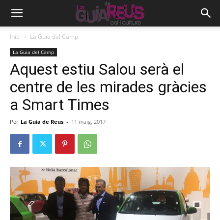
Inici
La Guia del Camp
La Guia del Camp
Aquest estiu Salou serà el
centre de les mirades gràcies
a Smart Times
Per
La Guia de Reus
-
11 maig, 2017