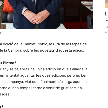
L
La
La
ac
us
no
 edició de la Ganxet Pintxo, la ruta de les tapes de
e la Cambra, sobre les novetats d’aquesta edició.
et Pintxo?
any se celebra una única edició en que s’allarga la
 Hem intentat aguantar les dues edicions però és ben
 no acompanya. Així que, finalment, s’allarga aquesta
na el bon temps i torna a venir de gust sortir al
a idea.
a?