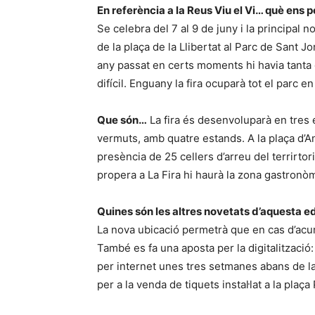
En referència a la Reus Viu el Vi… què ens 
Se celebra del 7 al 9 de juny i la principal n
de la plaça de la Llibertat al Parc de Sant J
any passat en certs moments hi havia tanta ge
difícil. Enguany la fira ocuparà tot el parc e
Que són…
La fira és desenvoluparà en tres e
vermuts, amb quatre estands. A la plaça d’An
presència de 25 cellers d’arreu del terrirto
propera a La Fira hi haurà la zona gastronò
Quines són les altres novetats d’aquesta e
La nova ubicació permetrà que en cas d’acum
També es fa una aposta per la digitalització
per internet unes tres setmanes abans de la 
per a la venda de tiquets instal·lat a la plaça