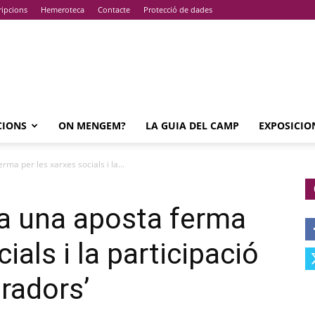
ripcions
Hemeroteca
Contacte
Protecció de dades
CIONS
ON MENGEM?
LA GUIA DEL CAMP
EXPOSICIO
rma per les xarxes socials i la...
fa una aposta ferma
ials i la participació
uradors’