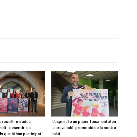
e recollir mirades,
‘L’esport té un paper fonamental en
olt i desentir les
la prevenciói promoció de la nostra
ls que hi han participat’
salut’