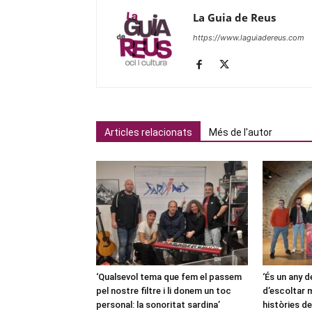
La Guia de Reus
https://www.laguiadereus.com
Articles relacionats
Més de l'autor
‘Qualsevol tema que fem el passem
‘És un any d
pel nostre filtre i li donem un toc
d’escoltar m
personal: la sonoritat sardina’
històries de