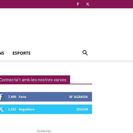
NS
ESPORTS
Connecta't amb les nostres xarxes
7,490
Fans
M' AGRADA
3,252
Seguidors
SEGUIR
-Publicitat-