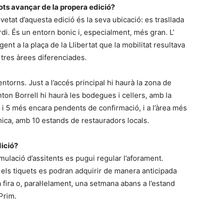
pots avançar de la propera edició?
ovetat d’aquesta edició és la seva ubicació: es trasllada
ordi. És un entorn bonic i, especialment, més gran. L’
nt a la plaça de la Llibertat que la mobilitat resultava
n tres àrees diferenciades.
ntorns. Just a l’accés principal hi haurà la zona de
ton Borrell hi haurà les bodegues i cellers, amb la
ri i 5 més encara pendents de confirmació, i a l’àrea més
mica, amb 10 estands de restauradors locals.
dició?
ulació d’assitents es pugui regular l’aforament.
: els tiquets es podran adquirir de manera anticipada
fira o, paral·lelament, una setmana abans a l’estand
 Prim.