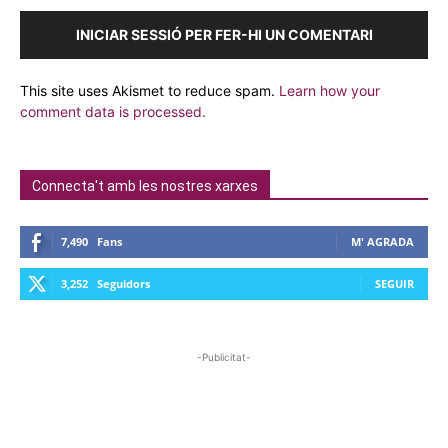
INICIAR SESSIÓ PER FER-HI UN COMENTARI
This site uses Akismet to reduce spam.
Learn how your
comment data is processed.
Connecta't amb les nostres xarxes
7,490
Fans
M' AGRADA
3,252
Seguidors
SEGUIR
-Publicitat-