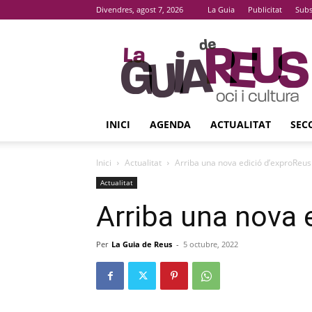
Divendres, agost 7, 2026
La Guia
Publicitat
Subs
La
Guia
De
Reus
INICI
AGENDA
ACTUALITAT
SEC
Inici
Actualitat
Arriba una nova edició d’exproReus
Actualitat
Arriba una nova 
Per
La Guia de Reus
-
5 octubre, 2022