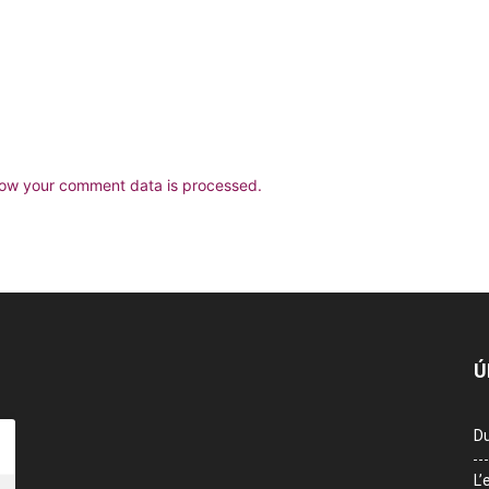
ow your comment data is processed.
Ú
Du
L’