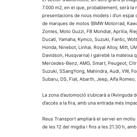
7.000 m2, en el que, probablement, serà la 
presentacions de nous models i d’un espai 
de marques de motos (BMW Motorrad, Kawasa
Zontes, Moto Guzzi, FB Mondial, Aprilia, Ri
Ducati, Yamaha, Kymco, Suzuki, Fantic, Wott
Honda, Ninebot, Linhai, Royal Alloy, Mitt, 
Davidson, Husqvarna) i gairebé la mateixa 
Mercedes-Benz, AMG, Smart, Peugeot, Citro
Suzuki, SSangYong, Mahindra, Audi, VW, For
Subaru, DS, Fiat, Abarth, Jeep, Alfa Romeo,
La zona d’automoció s’ubicarà a l’Avinguda 
d’accés a la fira, amb una entrada més impact
Reus Transport ampliarà el servei en motiu 
de les 12 del migdia i fins a les 21.30 h, amb 