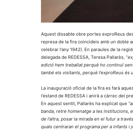
Aquest dissabte obre portes exproReus des
represa de la fira coincideix amb un doble a
celebrar l’any 1942). En paraules de la reg
delegada de REDESSA, Teresa Pallarès, “
ex
edició hem treballat perquè ho continuï sent
també els visitants, perquè l’exproReus és u
La inauguració oficial de la fira es farà aque
l’estand de REDESSA i anirà a càrrec del p
En aquest sentit, Pallarès ha explicat que
“a
banda, retre homenatge a les institucions, en
de l’altra, posar la mirada en el futur a trav
quals centraran el programa per a infants i j