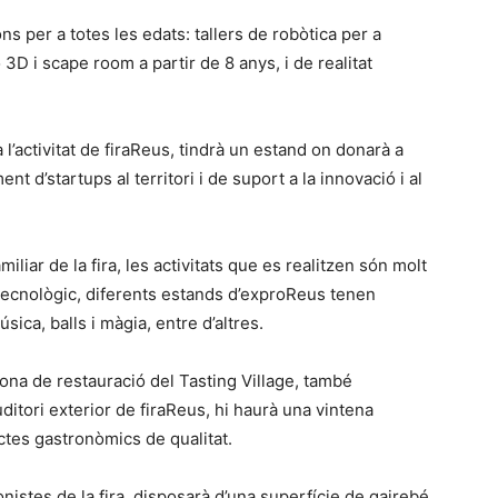
ons per a totes les edats: tallers de robòtica per a
ó 3D i scape room a partir de 8 anys, i de realitat
’activitat de firaReus, tindrà un estand on donarà a
t d’startups al territori i de suport a la innovació i al
iar de la fira, les activitats que es realitzen són molt
 tecnològic, diferents estands d’exproReus tenen
sica, balls i màgia, entre d’altres.
a zona de restauració del Tasting Village, també
ditori exterior de firaReus, hi haurà una vintena
ctes gastronòmics de qualitat.
nistes de la fira, disposarà d’una superfície de gairebé