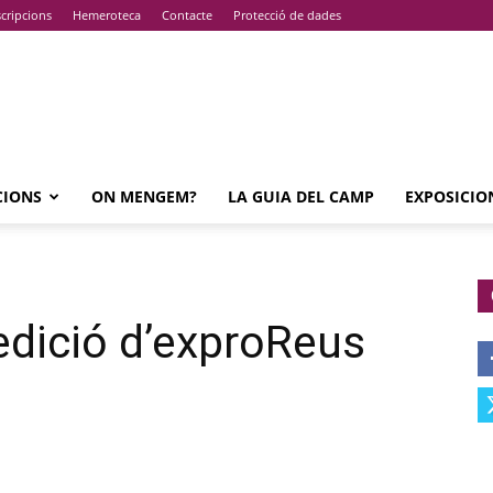
cripcions
Hemeroteca
Contacte
Protecció de dades
CIONS
ON MENGEM?
LA GUIA DEL CAMP
EXPOSICIO
edició d’exproReus