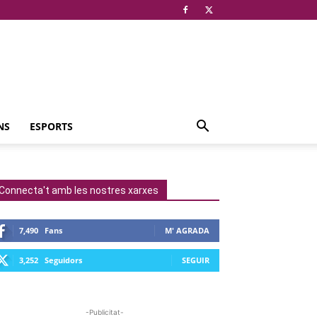
NS
ESPORTS
Connecta't amb les nostres xarxes
7,490
Fans
M' AGRADA
3,252
Seguidors
SEGUIR
-Publicitat-