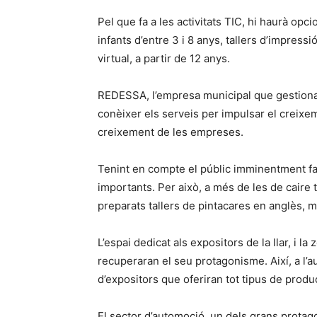
Pel que fa a les activitats TIC, hi haurà opci
infants d’entre 3 i 8 anys, tallers d’impressi
virtual, a partir de 12 anys.
REDESSA, l’empresa municipal que gestiona l
conèixer els serveis per impulsar el creixemen
creixement de les empreses.
Tenint en compte el públic imminentment famil
importants. Per això, a més de les de caire
preparats tallers de pintacares en anglès, mú
L’espai dedicat als expositors de la llar, i l
recuperaran el seu protagonisme. Així, a l’au
d’expositors que oferiran tot tipus de produ
El sector d’automoció, un dels grans protago