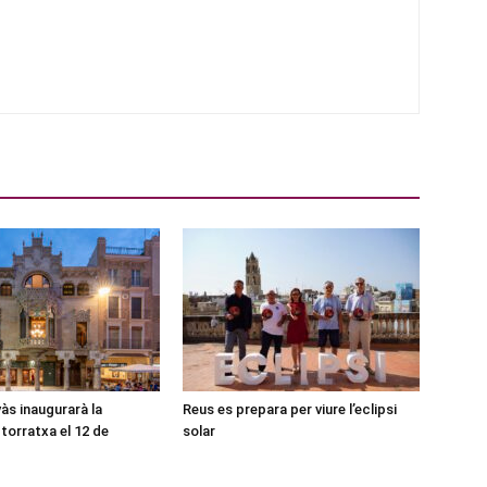
às inaugurarà la
Reus es prepara per viure l’eclipsi
torratxa el 12 de
solar