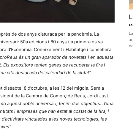
L
La
La
prés de dos anys d’aturada per la pandèmia. La
ac
niversari: 50a edicions i 80 anys (la primera es va
no
idora d’Economia, Coneixement i Habitatge i consellera
proReus és un gran aparador de novetats i en aquesta
. Els expositors tenien ganes de recuperar la fira i
na cita destacada del calendari de la ciutat”
.
st dissabte, 8 d’octubre, a les 12 del migdia. Serà a
resident de la Cambra de Comerç de Reus, Jordi Just.
mb aquest doble aniversari, tenim dos objectius: d’una
titats i empreses que han estat al costat de la fira; i
és d’activitats vinculades a les noves tecnologies, les
oves”.