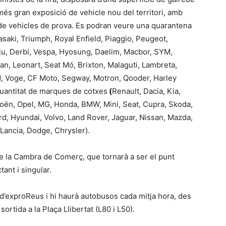
més gran exposició de vehicle nou del territori, amb
de vehicles de prova. Es podran veure una quarantena
ki, Triumph, Royal Enfield, Piaggio, Peugeot,
eju, Derbi, Vespa, Hyosung, Daelim, Macbor, SYM,
an, Leonart, Seat Mó, Brixton, Malaguti, Lambreta,
UM, Voge, CF Moto, Segway, Motron, Qooder, Harley
quantitat de marques de cotxes
(
Renault, Dacia, Kia,
ën, Opel, MG, Honda, BMW, Mini, Seat, Cupra, Skoda,
d, Hyundai, Volvo, Land Rover, Jaguar, Nissan, Mazda,
 Lancia, Dodge, Chrysler).
de la Cambra de Comerç, que tornarà a ser el punt
ant i singular.
d’exproReus i hi haurà autobusos cada mitja hora, des
sortida a la Plaça Llibertat (L80 i L50).