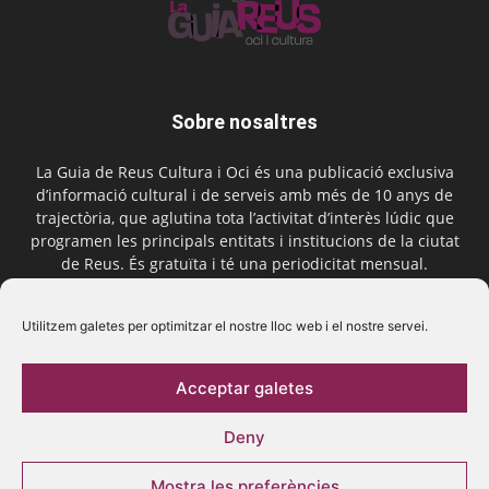
Sobre nosaltres
La Guia de Reus Cultura i Oci és una publicació exclusiva
d’informació cultural i de serveis amb més de 10 anys de
trajectòria, que aglutina tota l’activitat d’interès lúdic que
programen les principals entitats i institucions de la ciutat
de Reus. És gratuïta i té una periodicitat mensual.
Contactar-nos:
comercial@laguiadereus.com
Utilitzem galetes per optimitzar el nostre lloc web i el nostre servei.
Acceptar galetes
Segueix-nos
Deny
Mostra les preferències