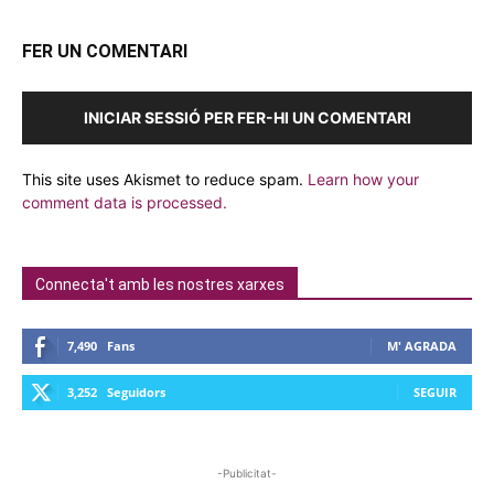
FER UN COMENTARI
INICIAR SESSIÓ PER FER-HI UN COMENTARI
This site uses Akismet to reduce spam.
Learn how your
comment data is processed.
Connecta't amb les nostres xarxes
7,490
Fans
M' AGRADA
3,252
Seguidors
SEGUIR
-Publicitat-