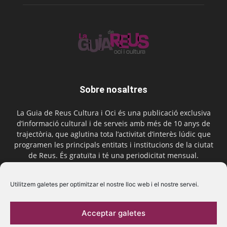
Sobre nosaltres
La Guia de Reus Cultura i Oci és una publicació exclusiva
d’informació cultural i de serveis amb més de 10 anys de
trajectòria, que aglutina tota l’activitat d’interès lúdic que
programen les principals entitats i institucions de la ciutat
de Reus. És gratuïta i té una periodicitat mensual.
Contactar-nos:
comercial@laguiadereus.com
Utilitzem galetes per optimitzar el nostre lloc web i el nostre servei.
Acceptar galetes
Segueix-nos