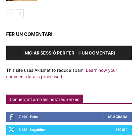
FER UN COMENTARI
INICIAR SESSIÓ PER FER-HI UN COMENTARI
This site uses Akismet to reduce spam.
Learn how your
comment data is processed.
Connecta't amb les nostres xarxes
7,490
Fans
M' AGRADA
3,252
Seguidors
SEGUIR