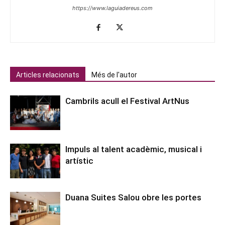
https://www.laguiadereus.com
Articles relacionats
Més de l'autor
Cambrils acull el Festival ArtNus
Impuls al talent acadèmic, musical i
artístic
Duana Suites Salou obre les portes