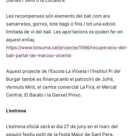
Dames i Vells o la Cucafera.
Les recompenses són elements del ball com ara
samarretes, gorres, tote bags o fins i tot una edició
limitada de vi del ball. Les aportacions es poden fer en
aquest enllaç
https://www.totsuma.cat/projecte/1566/recuperacio-del-
ball-parlat-de-marcos-vicente
Aquest projecte de l’Escola La Vitxeta i l’Institut Pi del
Burgar també es finança amb el patrocini de Jofré,
Vermuts Miró, el centre comercial La Fira, el Mercat
Central, El Barato i la Ganxet Pinxo.
L’estrena
L’estrena oficial serà el dia 27 de juny en el marc del
seguici festiu petit de la Festa Major de Sant Pere.